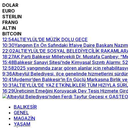
DOLAR
EURO
STERLIN
FRANG
ALTIN
BITCOIN
12:54
ALTIEYLÜL’DE MÜZİK DOLU GECE
10:30
Yangının En Ön Safındaki İtfaiye Daire Başkanı Nazım
22:02
ALTIEYLÜL’DE SOSYAL BELEDİYECİLİK RAKAMLAR
18:27
AK Parti Balıkesir Milletvekili Dr. Mustafa Canbey: 
15:48
Balıkesir Sanayi Sitesi’nde Kimyasal Sızıntı Alarmı: 
12:58
2025 yangınında zarar gören alanlar için rehabilitasy
9:36
Altıeylül Belediyesi, ilçe genelinde hizmetlerini sürdü
10:41
Aydemir’den Balıkesir’in En Güçlü Markasına Birlik ve
10:31
ALTIEYLÜL’DE YAZ ETKİNLİKLERİ TÜM HIZIYLA SÜ
16:29
Üreticinin Emeğini Koruyacak Dev Tesis Hizmete Gird
BALIKESİR
GENEL
MAGAZİN
YAŞAM