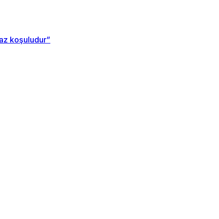
maz koşuludur”