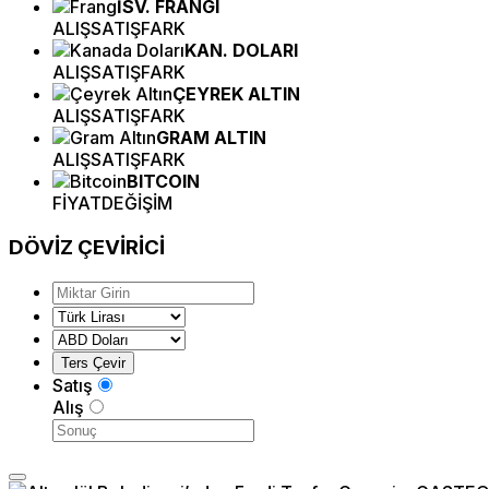
İSV. FRANGI
ALIŞ
SATIŞ
FARK
KAN. DOLARI
ALIŞ
SATIŞ
FARK
ÇEYREK ALTIN
ALIŞ
SATIŞ
FARK
GRAM ALTIN
ALIŞ
SATIŞ
FARK
BITCOIN
FİYAT
DEĞİŞİM
DÖVİZ
ÇEVİRİCİ
Satış
Alış