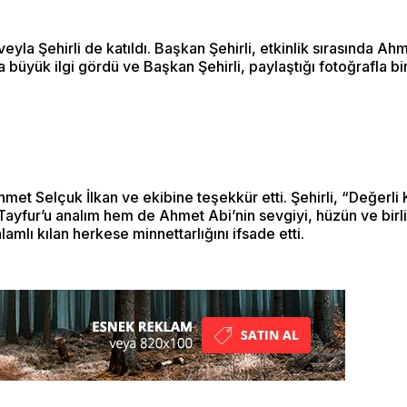
la Şehirli de katıldı. Başkan Şehirli, etkinlik sırasında Ahme
da büyük ilgi gördü ve Başkan Şehirli, paylaştığı fotoğrafla b
t Selçuk İlkan ve ekibine teşekkür etti. Şehirli, “Değerli
Tayfur’u analım hem de Ahmet Abi’nin sevgiyi, hüzün ve birlikt
mlı kılan herkese minnettarlığını ifsade etti.