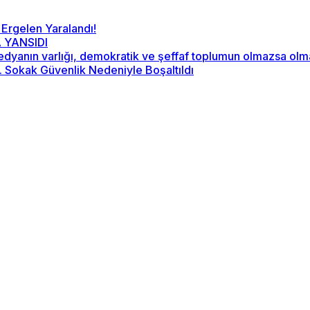
 Ergelen Yaralandı!
 YANSIDI
“Medyanın varlığı, demokratik ve şeffaf toplumun olmazsa ol
2. Sokak Güvenlik Nedeniyle Boşaltıldı