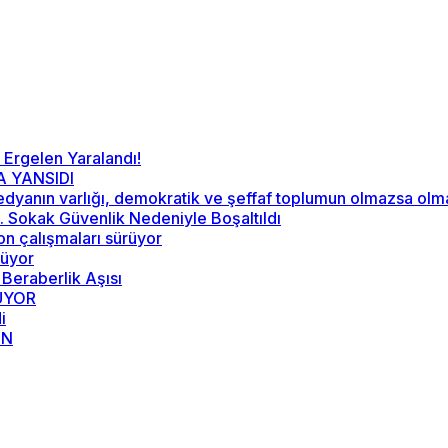
 Ergelen Yaralandı!
A YANSIDI
“Medyanın varlığı, demokratik ve şeffaf toplumun olmazsa ol
52. Sokak Güvenlik Nedeniyle Boşaltıldı
on çalışmaları sürüyor
rüyor
 Beraberlik Aşısı
RÜYOR
i