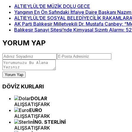
ALTIEYLÜL’DE MÜZİK DOLU GECE
Yangının En Ön Safındaki İtfaiye Daire Başkanı Nazım
ALTIEYLÜL’DE SOSYAL BELEDİYECİLİK RAKAMLARA
AK Parti Balıkesir Milletvekili Dr. Mustafa Canbey: 
Balıkesir Sanayi Sitesi’nde Kimyasal Sızıntı Alarmı: 5
YORUM YAP
Yorum Yap
DÖVİZ
KURLARI
DOLAR
ALIŞ
SATIŞ
FARK
EURO
ALIŞ
SATIŞ
FARK
İNG. STERLİNİ
ALIŞ
SATIŞ
FARK