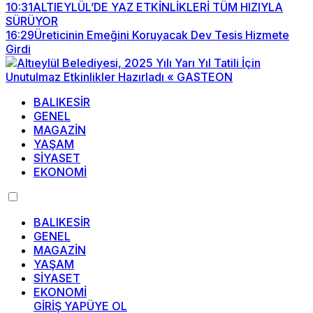
10:31
ALTIEYLÜL’DE YAZ ETKİNLİKLERİ TÜM HIZIYLA
SÜRÜYOR
16:29
Üreticinin Emeğini Koruyacak Dev Tesis Hizmete
Girdi
BALIKESİR
GENEL
MAGAZİN
YAŞAM
SİYASET
EKONOMİ
BALIKESİR
GENEL
MAGAZİN
YAŞAM
SİYASET
EKONOMİ
GİRİŞ YAP
ÜYE OL