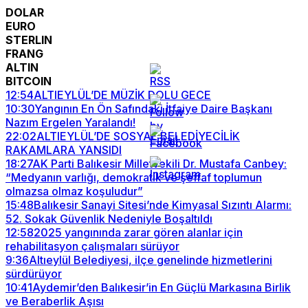
DOLAR
EURO
STERLIN
FRANG
ALTIN
BITCOIN
12:54
ALTIEYLÜL’DE MÜZİK DOLU GECE
10:30
Yangının En Ön Safındaki İtfaiye Daire Başkanı
Nazım Ergelen Yaralandı!
22:02
ALTIEYLÜL’DE SOSYAL BELEDİYECİLİK
RAKAMLARA YANSIDI
18:27
AK Parti Balıkesir Milletvekili Dr. Mustafa Canbey:
“Medyanın varlığı, demokratik ve şeffaf toplumun
olmazsa olmaz koşuludur”
15:48
Balıkesir Sanayi Sitesi’nde Kimyasal Sızıntı Alarmı:
52. Sokak Güvenlik Nedeniyle Boşaltıldı
12:58
2025 yangınında zarar gören alanlar için
rehabilitasyon çalışmaları sürüyor
9:36
Altıeylül Belediyesi, ilçe genelinde hizmetlerini
sürdürüyor
10:41
Aydemir’den Balıkesir’in En Güçlü Markasına Birlik
ve Beraberlik Aşısı