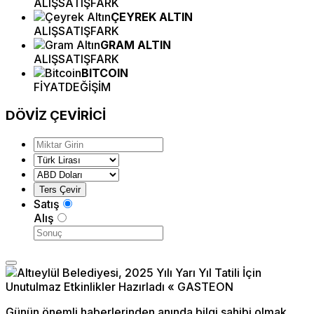
ALIŞ
SATIŞ
FARK
ÇEYREK ALTIN
ALIŞ
SATIŞ
FARK
GRAM ALTIN
ALIŞ
SATIŞ
FARK
BITCOIN
FİYAT
DEĞİŞİM
DÖVİZ
ÇEVİRİCİ
Satış
Alış
Günün önemli haberlerinden anında bilgi sahibi olmak