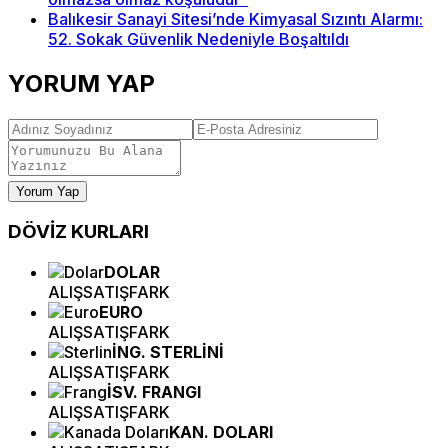
Balıkesir Sanayi Sitesi’nde Kimyasal Sızıntı Alarmı:
52. Sokak Güvenlik Nedeniyle Boşaltıldı
YORUM YAP
Yorum Yap
DÖVİZ
KURLARI
DOLAR
ALIŞ
SATIŞ
FARK
EURO
ALIŞ
SATIŞ
FARK
İNG. STERLİNİ
ALIŞ
SATIŞ
FARK
İSV. FRANGI
ALIŞ
SATIŞ
FARK
KAN. DOLARI