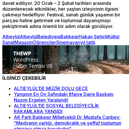
davet ediliyor. 20 Ocak – 2 Şubat tarihleri arasında
düzenlenecek etkinlikler, her yaştan izleyicinin ilgisini
çekmeyi hedefliyor. Festival, sanatı günlük yaşamın bir
parçası haline getirmek ve toplumsal dayanışmayı
pekiştirmek adına önemli bir adım olarak görülüyor.
Altıeylül
AltıeylülBelediyesi
Balıkesir
Hakan Şehirli
Kültür
Sanat
Magazin
Öğrenciler
Sinema
yarıyıl tatili
İLGİNİZİ ÇEKEBİLİR
ALTIEYLÜL’DE MÜZİK DOLU GECE
Yangının En Ön Safındaki İtfaiye Daire Başkanı
Nazım Ergelen Yaralandı!
ALTIEYLÜL’DE SOSYAL BELEDİYECİLİK
RAKAMLARA YANSIDI
AK Parti Balıkesir Milletvekili Dr. Mustafa Canbey:
“Medyanın varlığı, demokratik ve şeffaf toplumun
olmazsa olmaz koşuludur”