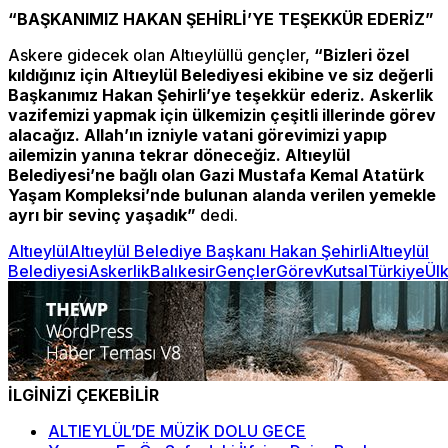
“BAŞKANIMIZ HAKAN ŞEHİRLİ’YE TEŞEKKÜR EDERİZ”
Askere gidecek olan Altıeylüllü gençler,
“Bizleri özel
kıldığınız için Altıeylül Belediyesi ekibine ve siz değerli
Başkanımız Hakan Şehirli’ye teşekkür ederiz. Askerlik
vazifemizi yapmak için ülkemizin çeşitli illerinde görev
alacağız. Allah’ın izniyle vatani görevimizi yapıp
ailemizin yanına tekrar döneceğiz. Altıeylül
Belediyesi’ne bağlı olan Gazi Mustafa Kemal Atatürk
Yaşam Kompleksi’nde bulunan alanda verilen yemekle
ayrı bir sevinç yaşadık”
dedi.
Altıeylül
Altıeylül Belediye Başkanı Hakan Şehirli
Altıeylül
Belediyesi
Askerlik
Balıkesir
Gençler
Görev
Kutsal
Türkiye
Ül
İLGİNİZİ ÇEKEBİLİR
ALTIEYLÜL’DE MÜZİK DOLU GECE