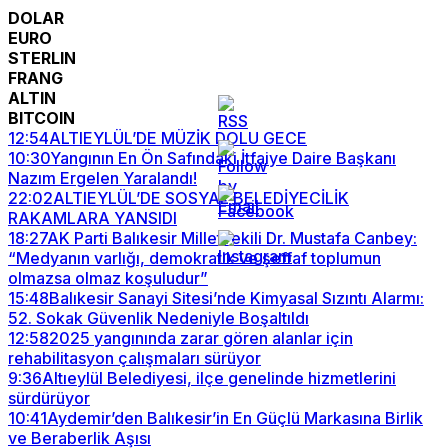
DOLAR
EURO
STERLIN
FRANG
ALTIN
BITCOIN
12:54
ALTIEYLÜL’DE MÜZİK DOLU GECE
10:30
Yangının En Ön Safındaki İtfaiye Daire Başkanı
Nazım Ergelen Yaralandı!
22:02
ALTIEYLÜL’DE SOSYAL BELEDİYECİLİK
RAKAMLARA YANSIDI
18:27
AK Parti Balıkesir Milletvekili Dr. Mustafa Canbey:
“Medyanın varlığı, demokratik ve şeffaf toplumun
olmazsa olmaz koşuludur”
15:48
Balıkesir Sanayi Sitesi’nde Kimyasal Sızıntı Alarmı:
52. Sokak Güvenlik Nedeniyle Boşaltıldı
12:58
2025 yangınında zarar gören alanlar için
rehabilitasyon çalışmaları sürüyor
9:36
Altıeylül Belediyesi, ilçe genelinde hizmetlerini
sürdürüyor
10:41
Aydemir’den Balıkesir’in En Güçlü Markasına Birlik
ve Beraberlik Aşısı