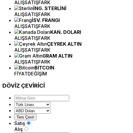
ALIŞ
SATIŞ
FARK
İNG. STERLİNİ
ALIŞ
SATIŞ
FARK
İSV. FRANGI
ALIŞ
SATIŞ
FARK
KAN. DOLARI
ALIŞ
SATIŞ
FARK
ÇEYREK ALTIN
ALIŞ
SATIŞ
FARK
GRAM ALTIN
ALIŞ
SATIŞ
FARK
BITCOIN
FİYAT
DEĞİŞİM
DÖVİZ
ÇEVİRİCİ
Satış
Alış