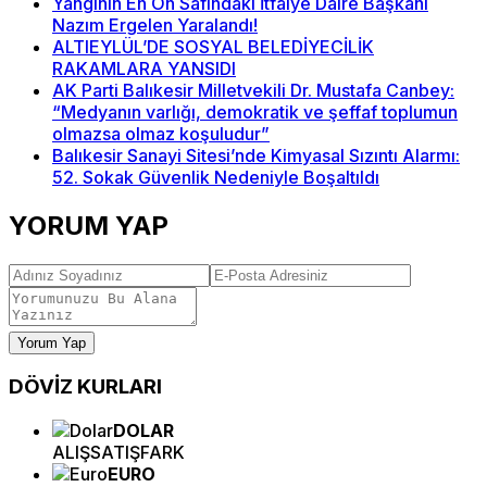
Yangının En Ön Safındaki İtfaiye Daire Başkanı
Nazım Ergelen Yaralandı!
ALTIEYLÜL’DE SOSYAL BELEDİYECİLİK
RAKAMLARA YANSIDI
AK Parti Balıkesir Milletvekili Dr. Mustafa Canbey:
“Medyanın varlığı, demokratik ve şeffaf toplumun
olmazsa olmaz koşuludur”
Balıkesir Sanayi Sitesi’nde Kimyasal Sızıntı Alarmı:
52. Sokak Güvenlik Nedeniyle Boşaltıldı
YORUM YAP
Yorum Yap
DÖVİZ
KURLARI
DOLAR
ALIŞ
SATIŞ
FARK
EURO