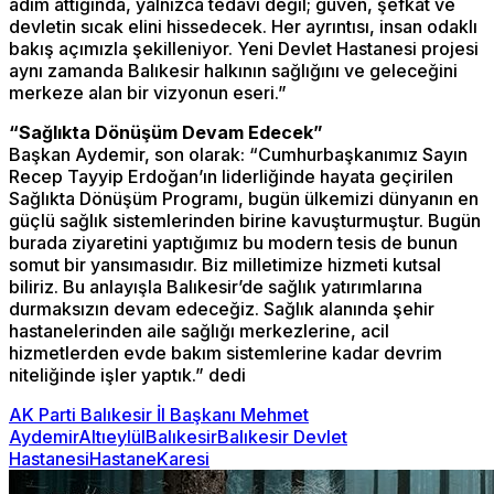
adım attığında, yalnızca tedavi değil; güven, şefkat ve
devletin sıcak elini hissedecek. Her ayrıntısı, insan odaklı
bakış açımızla şekilleniyor. Yeni Devlet Hastanesi projesi
aynı zamanda Balıkesir halkının sağlığını ve geleceğini
merkeze alan bir vizyonun eseri.”
“Sağlıkta Dönüşüm Devam Edecek”
Başkan Aydemir, son olarak: “Cumhurbaşkanımız Sayın
Recep Tayyip Erdoğan’ın liderliğinde hayata geçirilen
Sağlıkta Dönüşüm Programı, bugün ülkemizi dünyanın en
güçlü sağlık sistemlerinden birine kavuşturmuştur. Bugün
burada ziyaretini yaptığımız bu modern tesis de bunun
somut bir yansımasıdır. Biz milletimize hizmeti kutsal
biliriz. Bu anlayışla Balıkesir’de sağlık yatırımlarına
durmaksızın devam edeceğiz. Sağlık alanında şehir
hastanelerinden aile sağlığı merkezlerine, acil
hizmetlerden evde bakım sistemlerine kadar devrim
niteliğinde işler yaptık.” dedi
AK Parti Balıkesir İl Başkanı Mehmet
Aydemir
Altıeylül
Balıkesir
Balıkesir Devlet
Hastanesi
Hastane
Karesi