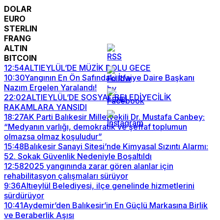
DOLAR
EURO
STERLIN
FRANG
ALTIN
BITCOIN
12:54
ALTIEYLÜL’DE MÜZİK DOLU GECE
10:30
Yangının En Ön Safındaki İtfaiye Daire Başkanı
Nazım Ergelen Yaralandı!
22:02
ALTIEYLÜL’DE SOSYAL BELEDİYECİLİK
RAKAMLARA YANSIDI
18:27
AK Parti Balıkesir Milletvekili Dr. Mustafa Canbey:
“Medyanın varlığı, demokratik ve şeffaf toplumun
olmazsa olmaz koşuludur”
15:48
Balıkesir Sanayi Sitesi’nde Kimyasal Sızıntı Alarmı:
52. Sokak Güvenlik Nedeniyle Boşaltıldı
12:58
2025 yangınında zarar gören alanlar için
rehabilitasyon çalışmaları sürüyor
9:36
Altıeylül Belediyesi, ilçe genelinde hizmetlerini
sürdürüyor
10:41
Aydemir’den Balıkesir’in En Güçlü Markasına Birlik
ve Beraberlik Aşısı