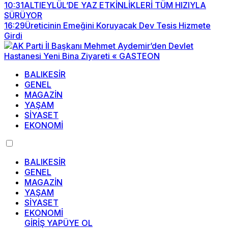
10:31
ALTIEYLÜL’DE YAZ ETKİNLİKLERİ TÜM HIZIYLA
SÜRÜYOR
16:29
Üreticinin Emeğini Koruyacak Dev Tesis Hizmete
Girdi
BALIKESİR
GENEL
MAGAZİN
YAŞAM
SİYASET
EKONOMİ
BALIKESİR
GENEL
MAGAZİN
YAŞAM
SİYASET
EKONOMİ
GİRİŞ YAP
ÜYE OL