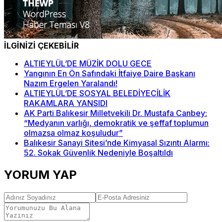
İLGİNİZİ ÇEKEBİLİR
ALTIEYLÜL’DE MÜZİK DOLU GECE
Yangının En Ön Safındaki İtfaiye Daire Başkanı
Nazım Ergelen Yaralandı!
ALTIEYLÜL’DE SOSYAL BELEDİYECİLİK
RAKAMLARA YANSIDI
AK Parti Balıkesir Milletvekili Dr. Mustafa Canbey:
“Medyanın varlığı, demokratik ve şeffaf toplumun
olmazsa olmaz koşuludur”
Balıkesir Sanayi Sitesi’nde Kimyasal Sızıntı Alarmı:
52. Sokak Güvenlik Nedeniyle Boşaltıldı
YORUM YAP