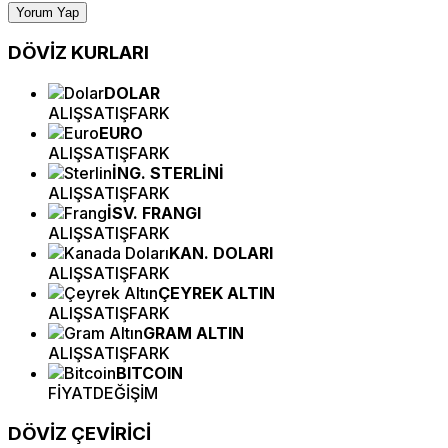
Yorum Yap
DÖVİZ
KURLARI
DOLAR
ALIŞ
SATIŞ
FARK
EURO
ALIŞ
SATIŞ
FARK
İNG. STERLİNİ
ALIŞ
SATIŞ
FARK
İSV. FRANGI
ALIŞ
SATIŞ
FARK
KAN. DOLARI
ALIŞ
SATIŞ
FARK
ÇEYREK ALTIN
ALIŞ
SATIŞ
FARK
GRAM ALTIN
ALIŞ
SATIŞ
FARK
BITCOIN
FİYAT
DEĞİŞİM
DÖVİZ
ÇEVİRİCİ