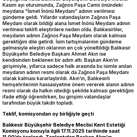
Kasım ayı oturumunda, Zağnos Paşa Camii önündeki
meydana “İsmet İnönü Meydanı” adının verilmesi
gündeme geldi. Yıllardır vatandaşların Zağnos Paşa
Meydanı olarak bildiği alana İsmet İnönü Meydanı adının
verilmesi teklifi eleştirilere neden oldu. Balıkesirliler,
meydanın adının Zağnos Paşa Meydanı olarak kalması
gerektiğini dile getirdi. İsim tartışmalarının gündeme
gelmesiyle eleştiri oklarının en çok yöneltildiği Balıkesir
Büyükşehir Belediye Başkanı Ahmet Akın ise
kendisinden beklenen bir adım attı. Başkan Akın’ın
girişimiyle, yıllarca sadece halk arasında bu isimle anılan
meydanın adının resmi olarak da Zağnos Paşa Meydanı
olarak kalması kararlaştırıldı. Akın’ın, Balıkesirli
hemşehrilerinin hassasiyetine önem vererek alanın adının
resmi olarak da halkın istediği şekilde kalması gerektiğini
ifade ettiği öğrenilirken, bu girişimi vatandaşlar
tarafından büyük takdir topladı.
Teklif, komisyondan oy birliğiyle geçti
Balıkesir Büyükşehir Belediye Meclisi Kent Estetiği
Komisyonu konuyla ilgili 17.11.2025 tarihinde saat
11.00’de toplandı. Toplantıdan Başkan Akın’ın