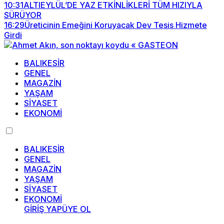
10:31
ALTIEYLÜL’DE YAZ ETKİNLİKLERİ TÜM HIZIYLA
SÜRÜYOR
16:29
Üreticinin Emeğini Koruyacak Dev Tesis Hizmete
Girdi
BALIKESİR
GENEL
MAGAZİN
YAŞAM
SİYASET
EKONOMİ
BALIKESİR
GENEL
MAGAZİN
YAŞAM
SİYASET
EKONOMİ
GİRİŞ YAP
ÜYE OL