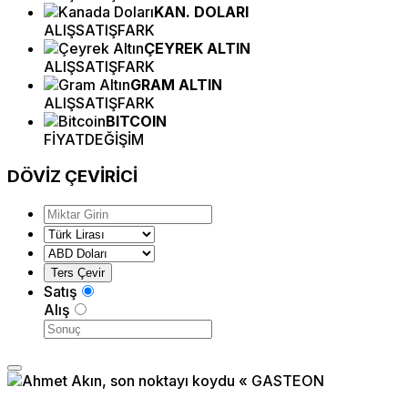
KAN. DOLARI
ALIŞ
SATIŞ
FARK
ÇEYREK ALTIN
ALIŞ
SATIŞ
FARK
GRAM ALTIN
ALIŞ
SATIŞ
FARK
BITCOIN
FİYAT
DEĞİŞİM
DÖVİZ
ÇEVİRİCİ
Satış
Alış