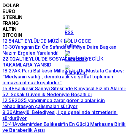
DOLAR
EURO
STERLIN
FRANG
ALTIN
BITCOIN
12:54
ALTIEYLÜL’DE MÜZİK DOLU GECE
10:30
Yangının En Ön Safındaki İtfaiye Daire Başkanı
Nazım Ergelen Yaralandı!
22:02
ALTIEYLÜL’DE SOSYAL BELEDİYECİLİK
RAKAMLARA YANSIDI
18:27
AK Parti Balıkesir Milletvekili Dr. Mustafa Canbey:
“Medyanın varlığı, demokratik ve şeffaf toplumun
olmazsa olmaz koşuludur”
15:48
Balıkesir Sanayi Sitesi’nde Kimyasal Sızıntı Alarmı:
52. Sokak Güvenlik Nedeniyle Boşaltıldı
12:58
2025 yangınında zarar gören alanlar için
rehabilitasyon çalışmaları sürüyor
9:36
Altıeylül Belediyesi, ilçe genelinde hizmetlerini
sürdürüyor
10:41
Aydemir’den Balıkesir’in En Güçlü Markasına Birlik
ve Beraberlik Aşısı