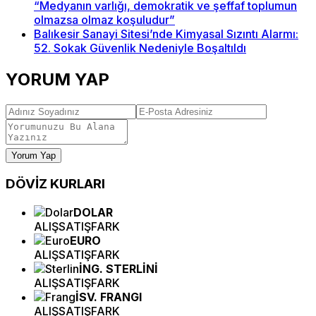
“Medyanın varlığı, demokratik ve şeffaf toplumun
olmazsa olmaz koşuludur”
Balıkesir Sanayi Sitesi’nde Kimyasal Sızıntı Alarmı:
52. Sokak Güvenlik Nedeniyle Boşaltıldı
YORUM YAP
Yorum Yap
DÖVİZ
KURLARI
DOLAR
ALIŞ
SATIŞ
FARK
EURO
ALIŞ
SATIŞ
FARK
İNG. STERLİNİ
ALIŞ
SATIŞ
FARK
İSV. FRANGI
ALIŞ
SATIŞ
FARK