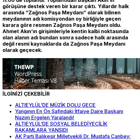
görüşüne destek veren bir karar çıktı. Yıllardır halk
arasında “Zağnos Paşa Meydanı” olarak bilinen
meydanının adı komisyondan oy birliğiyle geçen
karara göre resmen Zağnos Paşa Meydanı oldu.
Ahmet Akın’ın girişimleriyle kentin kalbi noktasında
olan alanın adı bundan sonra sadece halk arasında
değil resmi kaynaklarda da Zağnos Paşa Meydanı
olarak geçecek.
İLGİNİZİ ÇEKEBİLİR
ALTIEYLÜL’DE MÜZİK DOLU GECE
Yangının En Ön Safındaki İtfaiye Daire Başkanı
Nazım Ergelen Yaralandı!
ALTIEYLÜL’DE SOSYAL BELEDİYECİLİK
RAKAMLARA YANSIDI
AK Parti Balıkesir Milletvekili Dr. Mustafa Canbey: