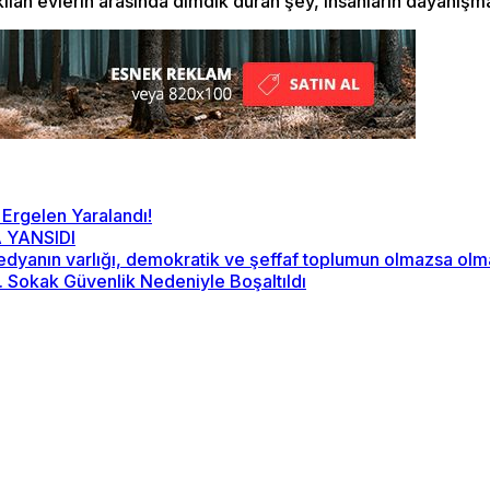
kılan evlerin arasında dimdik duran şey, insanların dayanışma
 Ergelen Yaralandı!
 YANSIDI
“Medyanın varlığı, demokratik ve şeffaf toplumun olmazsa ol
2. Sokak Güvenlik Nedeniyle Boşaltıldı