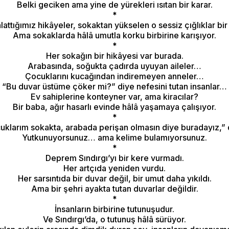
Belki geciken ama yine de yürekleri ısıtan bir karar.
*
lattığımız hikâyeler, sokaktan yükselen o sessiz çığlıklar b
Ama sokaklarda hâlâ umutla korku birbirine karışıyor.
*
Her sokağın bir hikâyesi var burada.
Arabasında, soğukta çadırda uyuyan aileler…
Çocuklarını kucağından indiremeyen anneler…
“Bu duvar üstüme çöker mi?” diye nefesini tutan insanlar…
Ev sahiplerine konteyner var, ama kiracılar?
Bir baba, ağır hasarlı evinde hâlâ yaşamaya çalışıyor.
*
uklarım sokakta, arabada perişan olmasın diye buradayız,” d
Yutkunuyorsunuz… ama kelime bulamıyorsunuz.
*
Deprem Sındırgı’yı bir kere vurmadı.
Her artçıda yeniden vurdu.
Her sarsıntıda bir duvar değil, bir umut daha yıkıldı.
Ama bir şehri ayakta tutan duvarlar değildir.
*
İnsanların birbirine tutunuşudur.
Ve Sındırgı’da, o tutunuş hâlâ sürüyor.