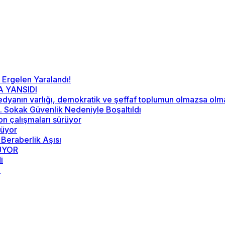
 Ergelen Yaralandı!
A YANSIDI
“Medyanın varlığı, demokratik ve şeffaf toplumun olmazsa ol
52. Sokak Güvenlik Nedeniyle Boşaltıldı
on çalışmaları sürüyor
rüyor
 Beraberlik Aşısı
RÜYOR
i