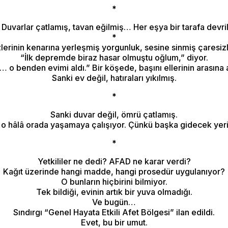
*
or. Duvarlar çatlamış, tavan eğilmiş… Her eşya bir tarafa devr
*
lerinin kenarına yerleşmiş yorgunluk, sesine sinmiş çaresiz
“İlk depremde biraz hasar olmuştu oğlum,” diyor.
o benden evimi aldı.” Bir köşede, başını ellerinin arasına 
Sanki ev değil, hatıraları yıkılmış.
*
Sanki duvar değil, ömrü çatlamış.
o hâlâ orada yaşamaya çalışıyor. Çünkü başka gidecek yeri
*
Yetkililer ne dedi? AFAD ne karar verdi?
Kağıt üzerinde hangi madde, hangi prosedür uygulanıyor?
O bunların hiçbirini bilmiyor.
Tek bildiği, evinin artık bir yuva olmadığı.
Ve bugün…
Sındırgı “Genel Hayata Etkili Afet Bölgesi” ilan edildi.
Evet, bu bir umut.