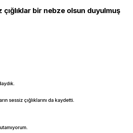
z çığlıklar bir nebze olsun duyulmuş
daydık.
n sessiz çığlıklarını da kaydetti.
unutamıyorum.