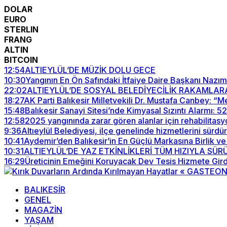
DOLAR
EURO
STERLIN
FRANG
ALTIN
BITCOIN
12:54
ALTIEYLÜL’DE MÜZİK DOLU GECE
10:30
Yangının En Ön Safındaki İtfaiye Daire Başkanı Nazım
22:02
ALTIEYLÜL’DE SOSYAL BELEDİYECİLİK RAKAMLAR
18:27
AK Parti Balıkesir Milletvekili Dr. Mustafa Canbey: 
15:48
Balıkesir Sanayi Sitesi’nde Kimyasal Sızıntı Alarmı: 
12:58
2025 yangınında zarar gören alanlar için rehabilitasy
9:36
Altıeylül Belediyesi, ilçe genelinde hizmetlerini sürdü
10:41
Aydemir’den Balıkesir’in En Güçlü Markasına Birlik ve
10:31
ALTIEYLÜL’DE YAZ ETKİNLİKLERİ TÜM HIZIYLA SÜ
16:29
Üreticinin Emeğini Koruyacak Dev Tesis Hizmete Gird
BALIKESİR
GENEL
MAGAZİN
YAŞAM