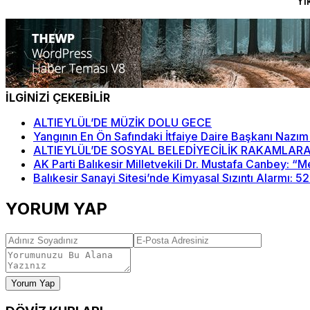
Yı
İLGİNİZİ ÇEKEBİLİR
ALTIEYLÜL’DE MÜZİK DOLU GECE
Yangının En Ön Safındaki İtfaiye Daire Başkanı Nazım
ALTIEYLÜL’DE SOSYAL BELEDİYECİLİK RAKAMLARA
AK Parti Balıkesir Milletvekili Dr. Mustafa Canbey: 
Balıkesir Sanayi Sitesi’nde Kimyasal Sızıntı Alarmı: 5
YORUM YAP
Yorum Yap