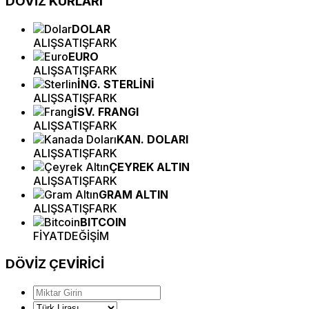
DÖVİZ
KURLARI
DOLAR
ALIŞ
SATIŞ
FARK
EURO
ALIŞ
SATIŞ
FARK
İNG. STERLİNİ
ALIŞ
SATIŞ
FARK
İSV. FRANGI
ALIŞ
SATIŞ
FARK
KAN. DOLARI
ALIŞ
SATIŞ
FARK
ÇEYREK ALTIN
ALIŞ
SATIŞ
FARK
GRAM ALTIN
ALIŞ
SATIŞ
FARK
BITCOIN
FİYAT
DEĞİŞİM
DÖVİZ
ÇEVİRİCİ