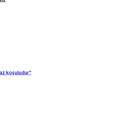
sı.
maz koşuludur”