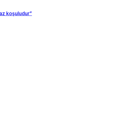
maz koşuludur”