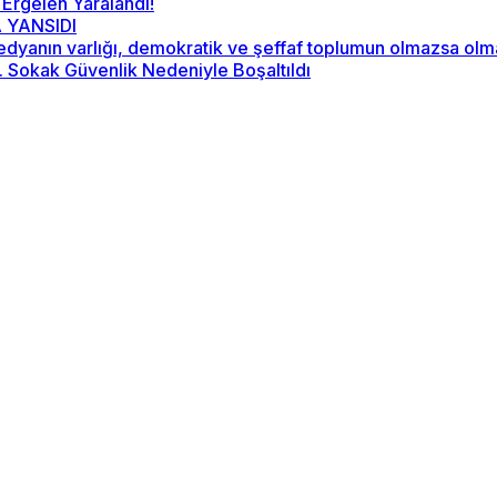
 Ergelen Yaralandı!
 YANSIDI
“Medyanın varlığı, demokratik ve şeffaf toplumun olmazsa ol
2. Sokak Güvenlik Nedeniyle Boşaltıldı