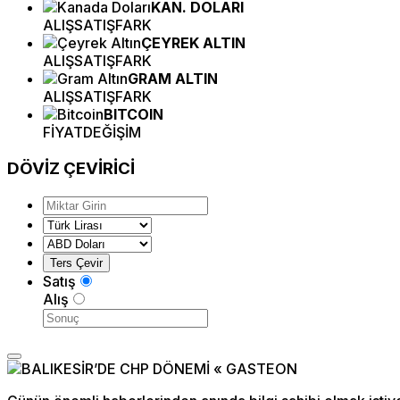
KAN. DOLARI
ALIŞ
SATIŞ
FARK
ÇEYREK ALTIN
ALIŞ
SATIŞ
FARK
GRAM ALTIN
ALIŞ
SATIŞ
FARK
BITCOIN
FİYAT
DEĞİŞİM
DÖVİZ
ÇEVİRİCİ
Satış
Alış