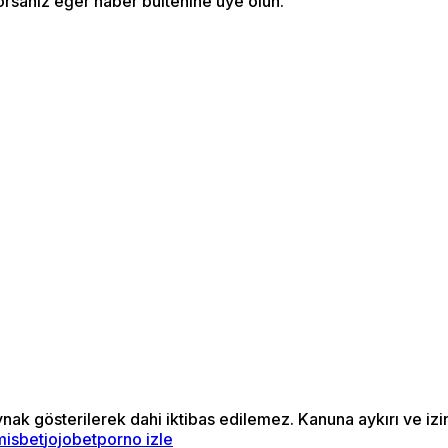
orsanız eğer haber bültenine üye olun.
ynak gösterilerek dahi iktibas edilemez. Kanuna aykırı ve i
misbet
jojobet
porno izle