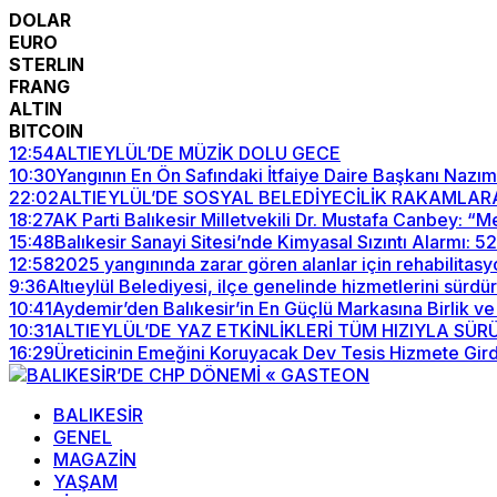
DOLAR
EURO
STERLIN
FRANG
ALTIN
BITCOIN
12:54
ALTIEYLÜL’DE MÜZİK DOLU GECE
10:30
Yangının En Ön Safındaki İtfaiye Daire Başkanı Nazım
22:02
ALTIEYLÜL’DE SOSYAL BELEDİYECİLİK RAKAMLAR
18:27
AK Parti Balıkesir Milletvekili Dr. Mustafa Canbey: 
15:48
Balıkesir Sanayi Sitesi’nde Kimyasal Sızıntı Alarmı: 
12:58
2025 yangınında zarar gören alanlar için rehabilitasy
9:36
Altıeylül Belediyesi, ilçe genelinde hizmetlerini sürdü
10:41
Aydemir’den Balıkesir’in En Güçlü Markasına Birlik ve
10:31
ALTIEYLÜL’DE YAZ ETKİNLİKLERİ TÜM HIZIYLA SÜ
16:29
Üreticinin Emeğini Koruyacak Dev Tesis Hizmete Gird
BALIKESİR
GENEL
MAGAZİN
YAŞAM