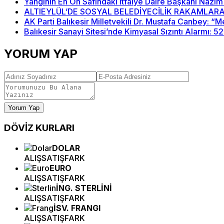
Yangının En Ön Safındaki İtfaiye Daire Başkanı Nazım
ALTIEYLÜL’DE SOSYAL BELEDİYECİLİK RAKAMLARA
AK Parti Balıkesir Milletvekili Dr. Mustafa Canbey: 
Balıkesir Sanayi Sitesi’nde Kimyasal Sızıntı Alarmı: 5
YORUM YAP
Yorum Yap
DÖVİZ
KURLARI
DOLAR
ALIŞ
SATIŞ
FARK
EURO
ALIŞ
SATIŞ
FARK
İNG. STERLİNİ
ALIŞ
SATIŞ
FARK
İSV. FRANGI
ALIŞ
SATIŞ
FARK