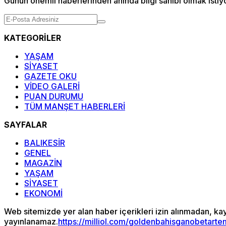
Günün önemli haberlerinden anında bilgi sahibi olmak istiy
KATEGORİLER
YAŞAM
SİYASET
GAZETE OKU
VİDEO GALERİ
PUAN DURUMU
TÜM MANŞET HABERLERİ
SAYFALAR
BALIKESİR
GENEL
MAGAZİN
YAŞAM
SİYASET
EKONOMİ
Web sitemizde yer alan haber içerikleri izin alınmadan, ka
yayınlanamaz.
https://milliol.com/
goldenbahis
ganobet
arte