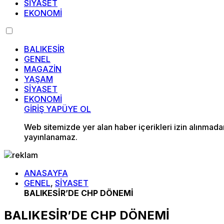
SİYASET
EKONOMİ
BALIKESİR
GENEL
MAGAZİN
YAŞAM
SİYASET
EKONOMİ
GİRİŞ YAP
ÜYE OL
Web sitemizde yer alan haber içerikleri izin alınmad
yayınlanamaz.
ANASAYFA
GENEL
,
SİYASET
BALIKESİR’DE CHP DÖNEMİ
BALIKESİR’DE CHP DÖNEMİ