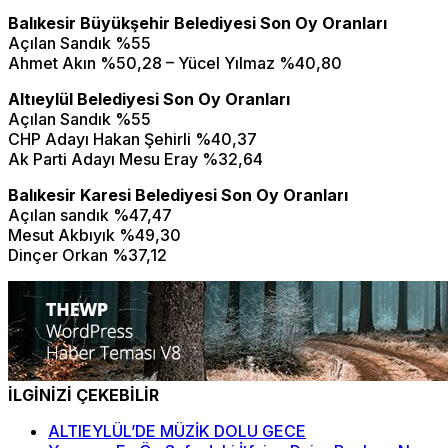
Balıkesir Büyükşehir Belediyesi Son Oy Oranları
Açılan Sandık %55
Ahmet Akın %50,28 – Yücel Yılmaz %40,80
Altıeylül Belediyesi Son Oy Oranları
Açılan Sandık %55
CHP Adayı Hakan Şehirli %40,37
Ak Parti Adayı Mesu Eray %32,64
Balıkesir Karesi Belediyesi Son Oy Oranları
Açılan sandık %47,47
Mesut Akbıyık %49,30
Dinçer Orkan %37,12
İLGİNİZİ ÇEKEBİLİR
ALTIEYLÜL’DE MÜZİK DOLU GECE