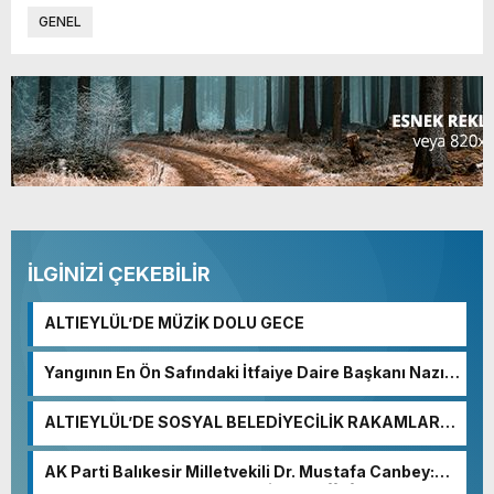
GENEL
İLGİNİZİ ÇEKEBİLİR
ALTIEYLÜL’DE MÜZİK DOLU GECE
Yangının En Ön Safındaki İtfaiye Daire Başkanı Nazım
Ergelen Yaralandı!
ALTIEYLÜL’DE SOSYAL BELEDİYECİLİK RAKAMLARA
YANSIDI
AK Parti Balıkesir Milletvekili Dr. Mustafa Canbey:
“Medyanın varlığı, demokratik ve şeffaf toplumun