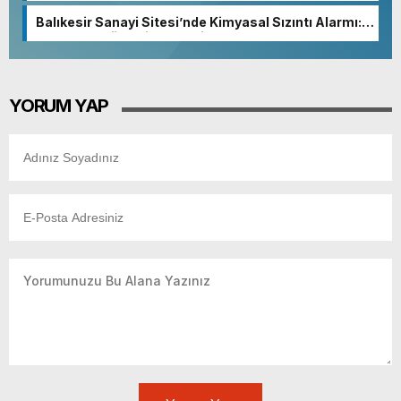
olmazsa olmaz koşuludur”
Balıkesir Sanayi Sitesi’nde Kimyasal Sızıntı Alarmı:
52. Sokak Güvenlik Nedeniyle Boşaltıldı
YORUM YAP