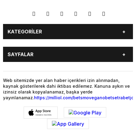
KATEGORİLER
YAŞAM
SİYASET
SAYFALAR
GAZETE OKU
VİDEO GALERİ
PUAN DURUMU
TÜM MANŞET HABERLERİ
BALIKESİR
GENEL
MAGAZİN
YAŞAM
Web sitemizde yer alan haber içerikleri izin alınmadan,
kaynak gösterilerek dahi iktibas edilemez. Kanuna aykırı ve
SİYASET
EKONOMİ
izinsiz olarak kopyalanamaz, başka yerde
yayınlanamaz.
https://milliol.com/
betsmove
ganobet
setrabet
jo