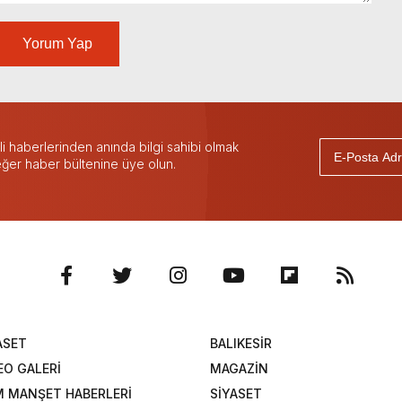
Yorum Yap
 haberlerinden anında bilgi sahibi olmak
 eğer haber bültenine üye olun.
ASET
BALIKESİR
EO GALERİ
MAGAZİN
 MANŞET HABERLERİ
SİYASET