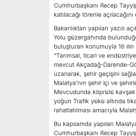
Cumhurbaşkanı Recep Tayyip 
katılacağı törenle açılacağını
Bakanlıktan yapılan yazılı açı
Yolu güzergahında bulunduğu;
buluşturan konumuyla 16 ilin g
“Tarımsal, ticari ve endüstriy
mevcut Akçadağ-Darende-Göl
uzanarak, şehir geçişini sağ
Malatya’nın şehir içi ve şehirl
Mevcudunda köprülü kavşak ve
yoğun Trafik yükü altında tık
rahatlatılması amacıyla Malaty
Bu kapsamda yapılan Malatya 
Cumhurbaşkanı Recep Tayyip 