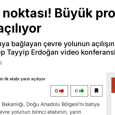
ş noktası! Büyük pro
açılıyor
ya bağlayan çevre yolunun açılışını
 Tayyip Erdoğan video konferansl
43
0
0
ı Bakanlığı, Doğu Anadolu Bölgesi’ni batıya
vre yolunun birinci etabının, yarın