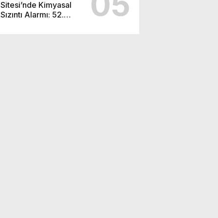
05
Sitesi’nde Kimyasal
Sızıntı Alarmı: 52.
Sokak Güvenlik
Nedeniyle Boşaltıldı