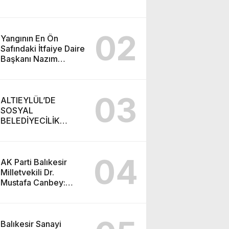
02
Yangının En Ön
Safındaki İtfaiye Daire
Başkanı Nazım
Ergelen Yaralandı!
03
ALTIEYLÜL’DE
SOSYAL
BELEDİYECİLİK
RAKAMLARA
YANSIDI
04
AK Parti Balıkesir
Milletvekili Dr.
Mustafa Canbey:
“Medyanın varlığı,
demokratik ve şeffaf
toplumun olmazsa
olmaz koşuludur”
Balıkesir Sanayi