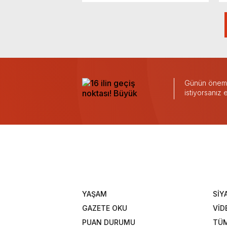
Günün önemli
istiyorsanız
YAŞAM
SİY
GAZETE OKU
VİD
PUAN DURUMU
TÜM