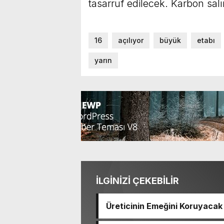
tasarruf edilecek. Karbon salı
16
açılıyor
büyük
etabı
yarın
İLGİNİZİ ÇEKEBİLİR
Üreticinin Emeğini Koruyacak