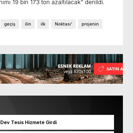
nımı 19 bin 173 ton azaltılacak” denildi.
geçiş
ilin
ilk
Noktası'
projenin
 Dev Tesis Hizmete Girdi