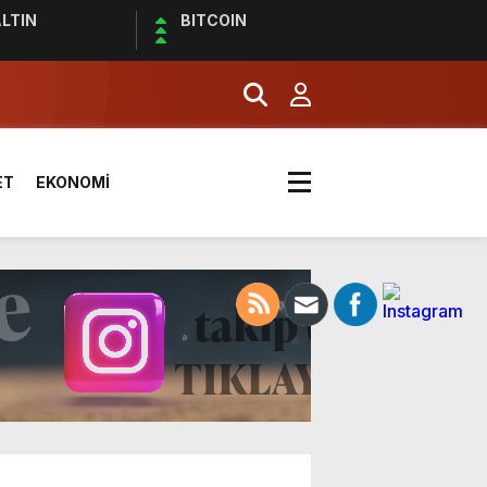
LTIN
BITCOIN
effaf toplumun olmazsa olmaz
ET
EKONOMİ
ldı