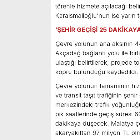
törenle hizmete açılacağı belir
Karaismailoğlu’nun ise yarın t
’ŞEHİR GEÇİŞİ 25 DAKİKAY
Çevre yolunun ana aksının 44
Akçadağ bağlantı yolu ile bi
ulaştığı belirtilerek, projed
köprü bulunduğu kaydedildi.
Çevre yolunun tamamının hizme
ve transit taşıt trafiğinin şehi
merkezindeki trafik yoğunluğu
pik saatlerinde geçiş süresi 
dakikaya düşecek. Malatya ç
akaryakıttan 97 milyon TL olm