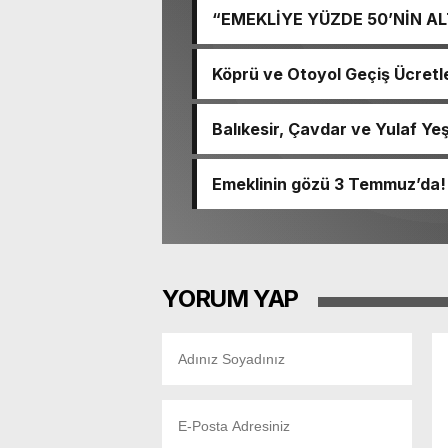
“EMEKLİYE YÜZDE 50’NİN A
Köprü ve Otoyol Geçiş Ücretl
Balıkesir, Çavdar ve Yulaf Yeş
Emeklinin gözü 3 Temmuz’da!
YORUM YAP