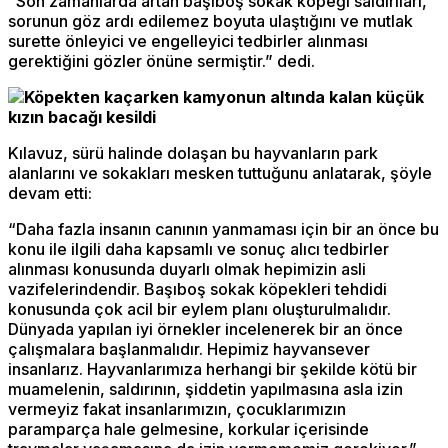
“Son zamanlarda artan başıboş sokak köpeği saldırıları,
sorunun göz ardı edilemez boyuta ulaştığını ve mutlak
surette önleyici ve engelleyici tedbirler alınması
gerektiğini gözler önüne sermiştir.” dedi.
Köpekten kaçarken kamyonun altında kalan küçük
kızın bacağı kesildi
Kılavuz, sürü halinde dolaşan bu hayvanların park
alanlarını ve sokakları mesken tuttuğunu anlatarak, şöyle
devam etti:
“Daha fazla insanın canının yanmaması için bir an önce bu
konu ile ilgili daha kapsamlı ve sonuç alıcı tedbirler
alınması konusunda duyarlı olmak hepimizin asli
vazifelerindendir. Başıboş sokak köpekleri tehdidi
konusunda çok acil bir eylem planı oluşturulmalıdır.
Dünyada yapılan iyi örnekler incelenerek bir an önce
çalışmalara başlanmalıdır. Hepimiz hayvansever
insanlarız. Hayvanlarımıza herhangi bir şekilde kötü bir
muamelenin, saldırının, şiddetin yapılmasına asla izin
vermeyiz fakat insanlarımızın, çocuklarımızın
paramparça hale gelmesine, korkular içerisinde