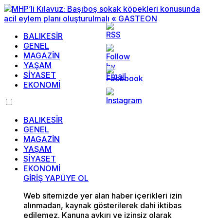
BALIKESİR
GENEL
MAGAZİN
YAŞAM
SİYASET
EKONOMİ
BALIKESİR
GENEL
MAGAZİN
YAŞAM
SİYASET
EKONOMİ
GİRİŞ YAP
ÜYE OL
Web sitemizde yer alan haber içerikleri izin
alınmadan, kaynak gösterilerek dahi iktibas
edilemez. Kanuna aykırı ve izinsiz olarak