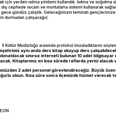
çin yerden ısıtma yöntemi kullandık. Isıtma ve soğutma sist
dış cephede ısıcam ve montalama sistemi kullanarak sağladık
için gece gündüz çalıştık. Geleceğimizin teminatı gençlerimi
çin durmadan çalışacağız.
ve İl Kültür Müdürlüğü arasında protokol imzaladıklarını söy
şehrimiz aynı anda ders kitap okuyup ders çalışabilecek. 
onatılacak sınırsız interneti bulunan 10 adet bilgisayar
acak. Kitaplarımız en kısa sürede raflarda yerini alacak 
müzden 2 adet personel görevlendireceğiz. Büyük özen v
uğurlu olsun. Kısa süre sonra ilçemizde hizmet verecek tes