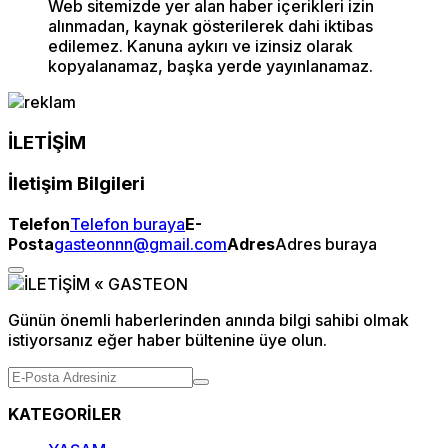
Web sitemizde yer alan haber içerikleri izin
alınmadan, kaynak gösterilerek dahi iktibas
edilemez. Kanuna aykırı ve izinsiz olarak
kopyalanamaz, başka yerde yayınlanamaz.
İLETİŞİM
İletişim Bilgileri
Telefon
Telefon buraya
E-
Posta
gasteonnn@gmail.com
Adres
Adres buraya
Günün önemli haberlerinden anında bilgi sahibi olmak
istiyorsanız eğer haber bültenine üye olun.
KATEGORİLER