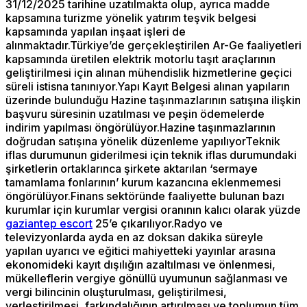
31/12/2025 tarihine uzatılmakta olup, ayrıca madde
kapsamına turizme yönelik yatırım teşvik belgesi
kapsamında yapılan inşaat işleri de
alınmaktadır.Türkiye’de gerçekleştirilen Ar-Ge faaliyetleri
kapsamında üretilen elektrik motorlu taşıt araçlarının
geliştirilmesi için alınan mühendislik hizmetlerine geçici
süreli istisna tanınıyor.Yapı Kayıt Belgesi alınan yapıların
üzerinde bulunduğu Hazine taşınmazlarının satışına ilişkin
başvuru süresinin uzatılması ve peşin ödemelerde
indirim yapılması öngörülüyor.Hazine taşınmazlarının
doğrudan satışına yönelik düzenleme yapılıyorTeknik
iflas durumunun giderilmesi için teknik iflas durumundaki
şirketlerin ortaklarınca şirkete aktarılan ‘sermaye
tamamlama fonlarının’ kurum kazancına eklenmemesi
öngörülüyor.Finans sektöründe faaliyette bulunan bazı
kurumlar için kurumlar vergisi oranının kalıcı olarak yüzde
gaziantep escort
25’e çıkarılıyor.Radyo ve
televizyonlarda ayda en az doksan dakika süreyle
yapılan uyarıcı ve eğitici mahiyetteki yayınlar arasına
ekonomideki kayıt dışılığın azaltılması ve önlenmesi,
mükelleflerin vergiye gönüllü uyumunun sağlanması ve
vergi bilincinin oluşturulması, geliştirilmesi,
yerleştirilmesi, farkındalığının artırılması ve toplumun tüm