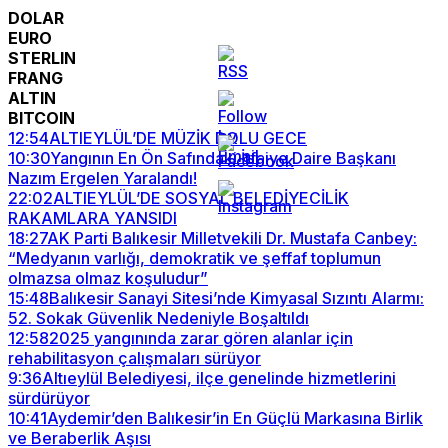
DOLAR
EURO
STERLIN
FRANG
ALTIN
BITCOIN
12:54
ALTIEYLÜL’DE MÜZİK DOLU GECE
10:30
Yangının En Ön Safındaki İtfaiye Daire Başkanı
Nazım Ergelen Yaralandı!
22:02
ALTIEYLÜL’DE SOSYAL BELEDİYECİLİK
RAKAMLARA YANSIDI
18:27
AK Parti Balıkesir Milletvekili Dr. Mustafa Canbey:
“Medyanın varlığı, demokratik ve şeffaf toplumun
olmazsa olmaz koşuludur”
15:48
Balıkesir Sanayi Sitesi’nde Kimyasal Sızıntı Alarmı:
52. Sokak Güvenlik Nedeniyle Boşaltıldı
12:58
2025 yangınında zarar gören alanlar için
rehabilitasyon çalışmaları sürüyor
9:36
Altıeylül Belediyesi, ilçe genelinde hizmetlerini
sürdürüyor
10:41
Aydemir’den Balıkesir’in En Güçlü Markasına Birlik
ve Beraberlik Aşısı