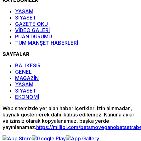
KATEGORİLER
YAŞAM
SİYASET
GAZETE OKU
VİDEO GALERİ
PUAN DURUMU
TÜM MANŞET HABERLERİ
SAYFALAR
BALIKESİR
GENEL
MAGAZİN
YAŞAM
SİYASET
EKONOMİ
Web sitemizde yer alan haber içerikleri izin alınmadan,
kaynak gösterilerek dahi iktibas edilemez. Kanuna aykırı
ve izinsiz olarak kopyalanamaz, başka yerde
yayınlanamaz.
https://milliol.com/
betsmove
ganobet
setrab