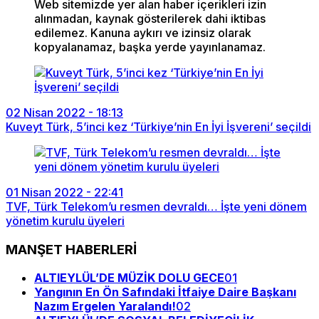
Web sitemizde yer alan haber içerikleri izin
alınmadan, kaynak gösterilerek dahi iktibas
edilemez. Kanuna aykırı ve izinsiz olarak
kopyalanamaz, başka yerde yayınlanamaz.
02 Nisan 2022 - 18:13
Kuveyt Türk, 5’inci kez ‘Türkiye’nin En İyi İşvereni’ seçildi
01 Nisan 2022 - 22:41
TVF, Türk Telekom’u resmen devraldı… İşte yeni dönem
yönetim kurulu üyeleri
MANŞET HABERLERİ
ALTIEYLÜL’DE MÜZİK DOLU GECE
01
Yangının En Ön Safındaki İtfaiye Daire Başkanı
Nazım Ergelen Yaralandı!
02