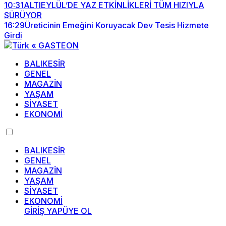
10:31
ALTIEYLÜL’DE YAZ ETKİNLİKLERİ TÜM HIZIYLA
SÜRÜYOR
16:29
Üreticinin Emeğini Koruyacak Dev Tesis Hizmete
Girdi
BALIKESİR
GENEL
MAGAZİN
YAŞAM
SİYASET
EKONOMİ
BALIKESİR
GENEL
MAGAZİN
YAŞAM
SİYASET
EKONOMİ
GİRİŞ YAP
ÜYE OL