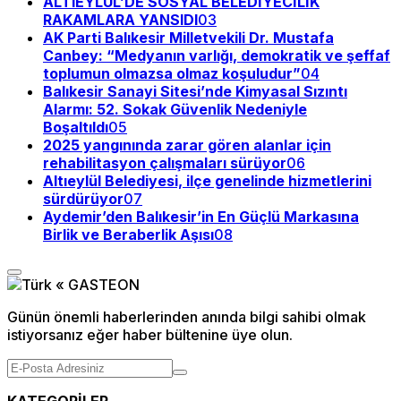
ALTIEYLÜL’DE SOSYAL BELEDİYECİLİK
RAKAMLARA YANSIDI
03
AK Parti Balıkesir Milletvekili Dr. Mustafa
Canbey: “Medyanın varlığı, demokratik ve şeffaf
toplumun olmazsa olmaz koşuludur”
04
Balıkesir Sanayi Sitesi’nde Kimyasal Sızıntı
Alarmı: 52. Sokak Güvenlik Nedeniyle
Boşaltıldı
05
2025 yangınında zarar gören alanlar için
rehabilitasyon çalışmaları sürüyor
06
Altıeylül Belediyesi, ilçe genelinde hizmetlerini
sürdürüyor
07
Aydemir’den Balıkesir’in En Güçlü Markasına
Birlik ve Beraberlik Aşısı
08
Günün önemli haberlerinden anında bilgi sahibi olmak
istiyorsanız eğer haber bültenine üye olun.