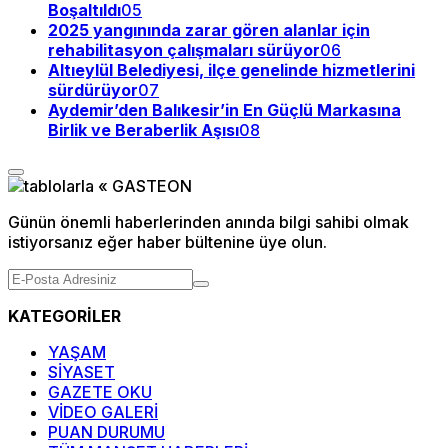
Boşaltıldı
05
2025 yangınında zarar gören alanlar için
rehabilitasyon çalışmaları sürüyor
06
Altıeylül Belediyesi, ilçe genelinde hizmetlerini
sürdürüyor
07
Aydemir’den Balıkesir’in En Güçlü Markasına
Birlik ve Beraberlik Aşısı
08
Günün önemli haberlerinden anında bilgi sahibi olmak
istiyorsanız eğer haber bültenine üye olun.
KATEGORİLER
YAŞAM
SİYASET
GAZETE OKU
VİDEO GALERİ
PUAN DURUMU