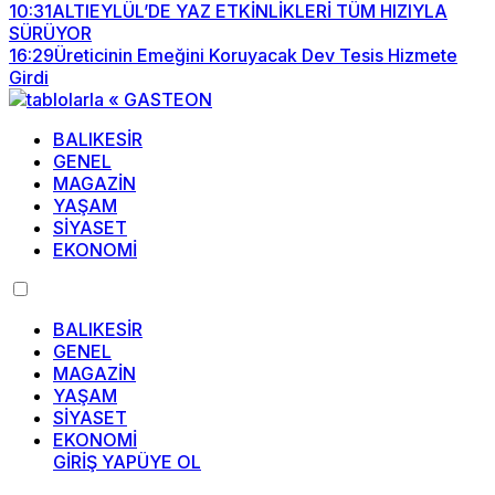
10:31
ALTIEYLÜL’DE YAZ ETKİNLİKLERİ TÜM HIZIYLA
SÜRÜYOR
16:29
Üreticinin Emeğini Koruyacak Dev Tesis Hizmete
Girdi
BALIKESİR
GENEL
MAGAZİN
YAŞAM
SİYASET
EKONOMİ
BALIKESİR
GENEL
MAGAZİN
YAŞAM
SİYASET
EKONOMİ
GİRİŞ YAP
ÜYE OL