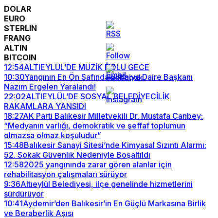
DOLAR
EURO
STERLIN
FRANG
ALTIN
BITCOIN
12:54
ALTIEYLÜL’DE MÜZİK DOLU GECE
10:30
Yangının En Ön Safındaki İtfaiye Daire Başkanı
Nazım Ergelen Yaralandı!
22:02
ALTIEYLÜL’DE SOSYAL BELEDİYECİLİK
RAKAMLARA YANSIDI
18:27
AK Parti Balıkesir Milletvekili Dr. Mustafa Canbey:
“Medyanın varlığı, demokratik ve şeffaf toplumun
olmazsa olmaz koşuludur”
15:48
Balıkesir Sanayi Sitesi’nde Kimyasal Sızıntı Alarmı:
52. Sokak Güvenlik Nedeniyle Boşaltıldı
12:58
2025 yangınında zarar gören alanlar için
rehabilitasyon çalışmaları sürüyor
9:36
Altıeylül Belediyesi, ilçe genelinde hizmetlerini
sürdürüyor
10:41
Aydemir’den Balıkesir’in En Güçlü Markasına Birlik
ve Beraberlik Aşısı