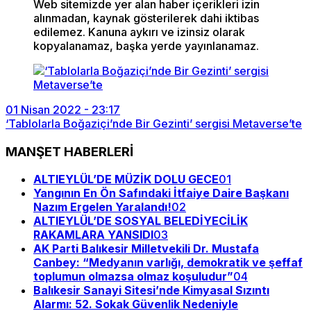
Web sitemizde yer alan haber içerikleri izin
alınmadan, kaynak gösterilerek dahi iktibas
edilemez. Kanuna aykırı ve izinsiz olarak
kopyalanamaz, başka yerde yayınlanamaz.
01 Nisan 2022 - 23:17
‘Tablolarla Boğaziçi’nde Bir Gezinti’ sergisi Metaverse’te
MANŞET HABERLERİ
ALTIEYLÜL’DE MÜZİK DOLU GECE
01
Yangının En Ön Safındaki İtfaiye Daire Başkanı
Nazım Ergelen Yaralandı!
02
ALTIEYLÜL’DE SOSYAL BELEDİYECİLİK
RAKAMLARA YANSIDI
03
AK Parti Balıkesir Milletvekili Dr. Mustafa
Canbey: “Medyanın varlığı, demokratik ve şeffaf
toplumun olmazsa olmaz koşuludur”
04
Balıkesir Sanayi Sitesi’nde Kimyasal Sızıntı
Alarmı: 52. Sokak Güvenlik Nedeniyle