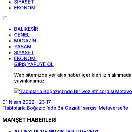
SİYASET
EKONOMİ
BALIKESİR
GENEL
MAGAZİN
YAŞAM
SİYASET
EKONOMİ
GİRİŞ YAP
ÜYE OL
Web sitemizde yer alan haber içerikleri izin alınmad
yayınlanamaz.
01 Nisan 2022 - 23:17
‘Tablolarla Boğaziçi’nde Bir Gezinti’ sergisi Metaverse’te
MANŞET HABERLERİ
ALTIEYLÜL’DE MÜZİK DOLU GECE
01