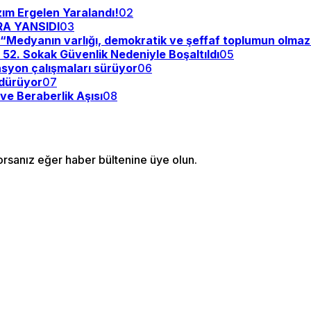
zım Ergelen Yaralandı!
02
RA YANSIDI
03
y: “Medyanın varlığı, demokratik ve şeffaf toplumun olma
: 52. Sokak Güvenlik Nedeniyle Boşaltıldı
05
asyon çalışmaları sürüyor
06
rdürüyor
07
ve Beraberlik Aşısı
08
orsanız eğer haber bültenine üye olun.