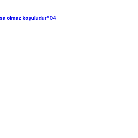
zsa olmaz koşuludur”
04