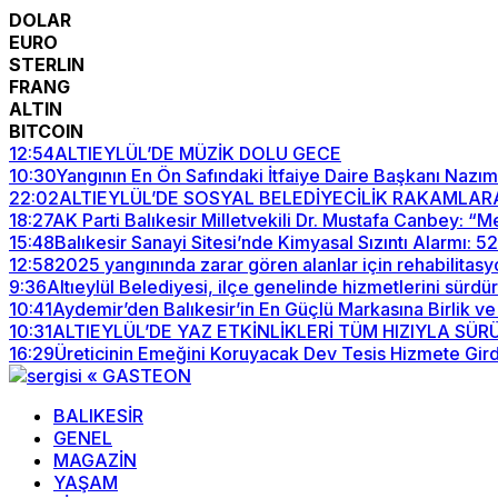
DOLAR
EURO
STERLIN
FRANG
ALTIN
BITCOIN
12:54
ALTIEYLÜL’DE MÜZİK DOLU GECE
10:30
Yangının En Ön Safındaki İtfaiye Daire Başkanı Nazım
22:02
ALTIEYLÜL’DE SOSYAL BELEDİYECİLİK RAKAMLAR
18:27
AK Parti Balıkesir Milletvekili Dr. Mustafa Canbey: 
15:48
Balıkesir Sanayi Sitesi’nde Kimyasal Sızıntı Alarmı: 
12:58
2025 yangınında zarar gören alanlar için rehabilitasy
9:36
Altıeylül Belediyesi, ilçe genelinde hizmetlerini sürdü
10:41
Aydemir’den Balıkesir’in En Güçlü Markasına Birlik ve
10:31
ALTIEYLÜL’DE YAZ ETKİNLİKLERİ TÜM HIZIYLA SÜ
16:29
Üreticinin Emeğini Koruyacak Dev Tesis Hizmete Gird
BALIKESİR
GENEL
MAGAZİN
YAŞAM