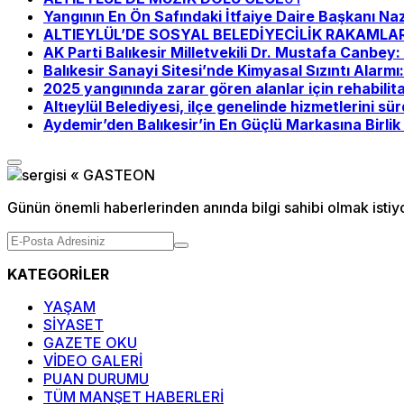
Yangının En Ön Safındaki İtfaiye Daire Başkanı Na
ALTIEYLÜL’DE SOSYAL BELEDİYECİLİK RAKAMLA
AK Parti Balıkesir Milletvekili Dr. Mustafa Canbe
Balıkesir Sanayi Sitesi’nde Kimyasal Sızıntı Alarmı
2025 yangınında zarar gören alanlar için rehabilit
Altıeylül Belediyesi, ilçe genelinde hizmetlerini sü
Aydemir’den Balıkesir’in En Güçlü Markasına Birlik 
Günün önemli haberlerinden anında bilgi sahibi olmak istiy
KATEGORİLER
YAŞAM
SİYASET
GAZETE OKU
VİDEO GALERİ
PUAN DURUMU
TÜM MANŞET HABERLERİ