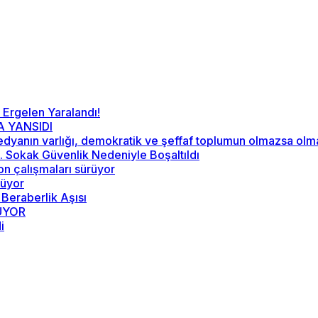
 Ergelen Yaralandı!
A YANSIDI
“Medyanın varlığı, demokratik ve şeffaf toplumun olmazsa ol
52. Sokak Güvenlik Nedeniyle Boşaltıldı
on çalışmaları sürüyor
rüyor
 Beraberlik Aşısı
RÜYOR
i