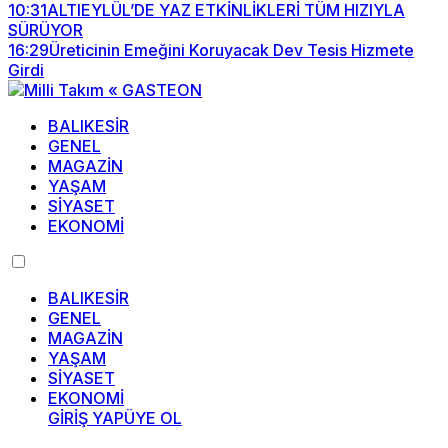
10:31
ALTIEYLÜL’DE YAZ ETKİNLİKLERİ TÜM HIZIYLA
SÜRÜYOR
16:29
Üreticinin Emeğini Koruyacak Dev Tesis Hizmete
Girdi
BALIKESİR
GENEL
MAGAZİN
YAŞAM
SİYASET
EKONOMİ
BALIKESİR
GENEL
MAGAZİN
YAŞAM
SİYASET
EKONOMİ
GİRİŞ YAP
ÜYE OL