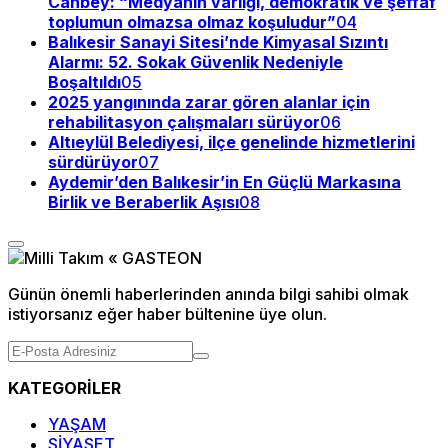
Canbey: “Medyanın varlığı, demokratik ve şeffaf
toplumun olmazsa olmaz koşuludur”
04
Balıkesir Sanayi Sitesi’nde Kimyasal Sızıntı
Alarmı: 52. Sokak Güvenlik Nedeniyle
Boşaltıldı
05
2025 yangınında zarar gören alanlar için
rehabilitasyon çalışmaları sürüyor
06
Altıeylül Belediyesi, ilçe genelinde hizmetlerini
sürdürüyor
07
Aydemir’den Balıkesir’in En Güçlü Markasına
Birlik ve Beraberlik Aşısı
08
Günün önemli haberlerinden anında bilgi sahibi olmak
istiyorsanız eğer haber bültenine üye olun.
KATEGORİLER
YAŞAM
SİYASET