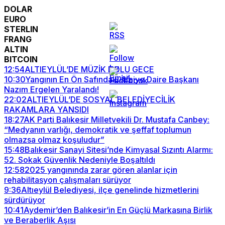
DOLAR
EURO
STERLIN
FRANG
ALTIN
BITCOIN
12:54
ALTIEYLÜL’DE MÜZİK DOLU GECE
10:30
Yangının En Ön Safındaki İtfaiye Daire Başkanı
Nazım Ergelen Yaralandı!
22:02
ALTIEYLÜL’DE SOSYAL BELEDİYECİLİK
RAKAMLARA YANSIDI
18:27
AK Parti Balıkesir Milletvekili Dr. Mustafa Canbey:
“Medyanın varlığı, demokratik ve şeffaf toplumun
olmazsa olmaz koşuludur”
15:48
Balıkesir Sanayi Sitesi’nde Kimyasal Sızıntı Alarmı:
52. Sokak Güvenlik Nedeniyle Boşaltıldı
12:58
2025 yangınında zarar gören alanlar için
rehabilitasyon çalışmaları sürüyor
9:36
Altıeylül Belediyesi, ilçe genelinde hizmetlerini
sürdürüyor
10:41
Aydemir’den Balıkesir’in En Güçlü Markasına Birlik
ve Beraberlik Aşısı