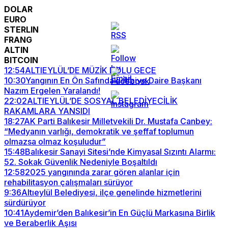
DOLAR
EURO
STERLIN
FRANG
ALTIN
BITCOIN
12:54
ALTIEYLÜL’DE MÜZİK DOLU GECE
10:30
Yangının En Ön Safındaki İtfaiye Daire Başkanı
Nazım Ergelen Yaralandı!
22:02
ALTIEYLÜL’DE SOSYAL BELEDİYECİLİK
RAKAMLARA YANSIDI
18:27
AK Parti Balıkesir Milletvekili Dr. Mustafa Canbey:
“Medyanın varlığı, demokratik ve şeffaf toplumun
olmazsa olmaz koşuludur”
15:48
Balıkesir Sanayi Sitesi’nde Kimyasal Sızıntı Alarmı:
52. Sokak Güvenlik Nedeniyle Boşaltıldı
12:58
2025 yangınında zarar gören alanlar için
rehabilitasyon çalışmaları sürüyor
9:36
Altıeylül Belediyesi, ilçe genelinde hizmetlerini
sürdürüyor
10:41
Aydemir’den Balıkesir’in En Güçlü Markasına Birlik
ve Beraberlik Aşısı