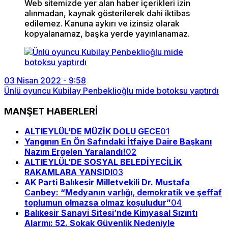
Web sitemizde yer alan haber içerikleri izin
alınmadan, kaynak gösterilerek dahi iktibas
edilemez. Kanuna aykırı ve izinsiz olarak
kopyalanamaz, başka yerde yayınlanamaz.
03 Nisan 2022 - 9:58
Ünlü oyuncu Kubilay Penbeklioğlu mide botoksu yaptırdı
MANŞET HABERLERİ
ALTIEYLÜL’DE MÜZİK DOLU GECE
01
Yangının En Ön Safındaki İtfaiye Daire Başkanı
Nazım Ergelen Yaralandı!
02
ALTIEYLÜL’DE SOSYAL BELEDİYECİLİK
RAKAMLARA YANSIDI
03
AK Parti Balıkesir Milletvekili Dr. Mustafa
Canbey: “Medyanın varlığı, demokratik ve şeffaf
toplumun olmazsa olmaz koşuludur”
04
Balıkesir Sanayi Sitesi’nde Kimyasal Sızıntı
Alarmı: 52. Sokak Güvenlik Nedeniyle