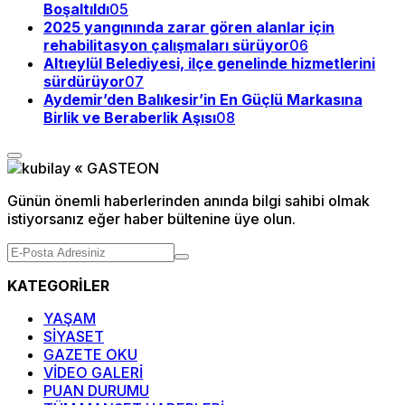
Boşaltıldı
05
2025 yangınında zarar gören alanlar için
rehabilitasyon çalışmaları sürüyor
06
Altıeylül Belediyesi, ilçe genelinde hizmetlerini
sürdürüyor
07
Aydemir’den Balıkesir’in En Güçlü Markasına
Birlik ve Beraberlik Aşısı
08
Günün önemli haberlerinden anında bilgi sahibi olmak
istiyorsanız eğer haber bültenine üye olun.
KATEGORİLER
YAŞAM
SİYASET
GAZETE OKU
VİDEO GALERİ
PUAN DURUMU