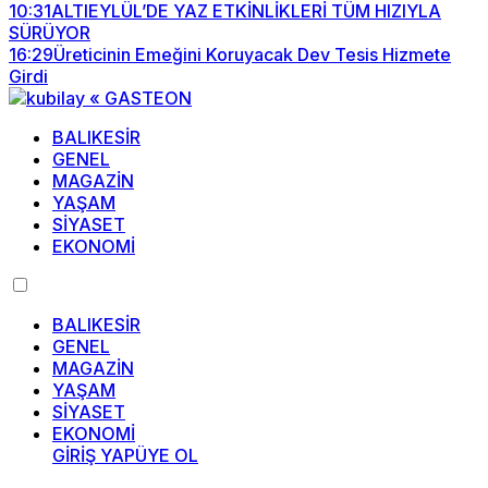
10:31
ALTIEYLÜL’DE YAZ ETKİNLİKLERİ TÜM HIZIYLA
SÜRÜYOR
16:29
Üreticinin Emeğini Koruyacak Dev Tesis Hizmete
Girdi
BALIKESİR
GENEL
MAGAZİN
YAŞAM
SİYASET
EKONOMİ
BALIKESİR
GENEL
MAGAZİN
YAŞAM
SİYASET
EKONOMİ
GİRİŞ YAP
ÜYE OL