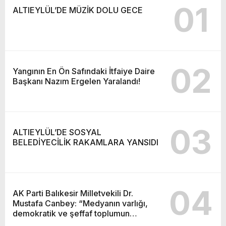
01
ALTIEYLÜL’DE MÜZİK DOLU GECE
02
Yangının En Ön Safındaki İtfaiye Daire
Başkanı Nazım Ergelen Yaralandı!
03
ALTIEYLÜL’DE SOSYAL
BELEDİYECİLİK RAKAMLARA YANSIDI
04
AK Parti Balıkesir Milletvekili Dr.
Mustafa Canbey: “Medyanın varlığı,
demokratik ve şeffaf toplumun
olmazsa olmaz koşuludur”