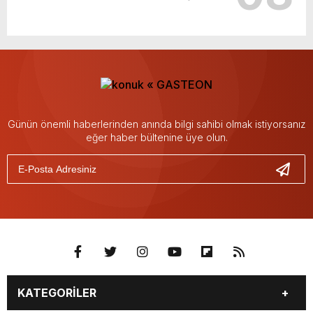
Günün önemli haberlerinden anında bilgi sahibi olmak istiyorsanız
eğer haber bültenine üye olun.
KATEGORİLER