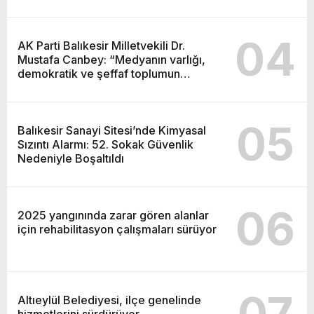
04
AK Parti Balıkesir Milletvekili Dr.
Mustafa Canbey: “Medyanın varlığı,
demokratik ve şeffaf toplumun
olmazsa olmaz koşuludur”
05
Balıkesir Sanayi Sitesi’nde Kimyasal
Sızıntı Alarmı: 52. Sokak Güvenlik
Nedeniyle Boşaltıldı
06
2025 yangınında zarar gören alanlar
için rehabilitasyon çalışmaları sürüyor
07
Altıeylül Belediyesi, ilçe genelinde