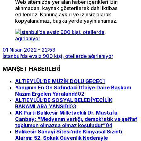
Web sitemizde yer alan haber içerikleri izin
alınmadan, kaynak gösterilerek dahi iktibas
edilemez. Kanuna aykırı ve izinsiz olarak
kopyalanamaz, başka yerde yayınlanamaz.
01 Nisan 2022 - 22:53
İstanbul’da evsiz 900 kişi, otellerde ağırlanıyor
MANŞET HABERLERİ
ALTIEYLÜL’DE MÜZİK DOLU GECE
01
Yangının En Ön Safındaki İtfaiye Daire Başkanı
Nazım Ergelen Yaralandı!
02
ALTIEYLÜL’DE SOSYAL BELEDİYECİLİK
RAKAMLARA YANSIDI
03
AK Parti Balıkesir Milletvekili Dr. Mustafa
Canbey: “Medyanın varlığı, demokratik ve şeffaf
toplumun olmazsa olmaz koşuludur”
04
Balıkesir Sanayi Sitesi’nde Kimyasal Sızıntı
Alarmı: 52. Sokak Güvenlik Nedeniyle