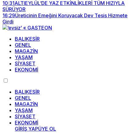
10:31
ALTIEYLÜL’DE YAZ ETKİNLİKLERİ TÜM HIZIYLA
SÜRÜYOR
16:29
Üreticinin Emeğini Koruyacak Dev Tesis Hizmete
Girdi
BALIKESİR
GENEL
MAGAZİN
YAŞAM
SİYASET
EKONOMİ
BALIKESİR
GENEL
MAGAZİN
YAŞAM
SİYASET
EKONOMİ
GİRİŞ YAP
ÜYE OL