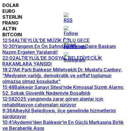
DOLAR
EURO
STERLIN
FRANG
ALTIN
BITCOIN
12:54
ALTIEYLÜL’DE MÜZİK DOLU GECE
10:30
Yangının En Ön Safındaki İtfaiye Daire Başkanı
Nazım Ergelen Yaralandı!
22:02
ALTIEYLÜL’DE SOSYAL BELEDİYECİLİK
RAKAMLARA YANSIDI
18:27
AK Parti Balıkesir Milletvekili Dr. Mustafa Canbey:
“Medyanın varlığı, demokratik ve şeffaf toplumun
olmazsa olmaz koşuludur”
15:48
Balıkesir Sanayi Sitesi’nde Kimyasal Sızıntı Alarmı:
52. Sokak Güvenlik Nedeniyle Boşaltıldı
12:58
2025 yangınında zarar gören alanlar için
rehabilitasyon çalışmaları sürüyor
9:36
Altıeylül Belediyesi, ilçe genelinde hizmetlerini
sürdürüyor
10:41
Aydemir’den Balıkesir’in En Güçlü Markasına Birlik
ve Beraberlik Aşısı