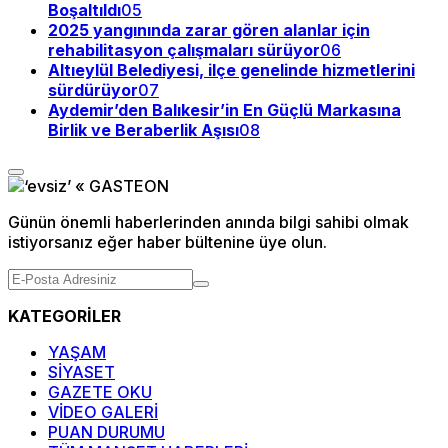
Boşaltıldı
05
2025 yangınında zarar gören alanlar için
rehabilitasyon çalışmaları sürüyor
06
Altıeylül Belediyesi, ilçe genelinde hizmetlerini
sürdürüyor
07
Aydemir’den Balıkesir’in En Güçlü Markasına
Birlik ve Beraberlik Aşısı
08
Günün önemli haberlerinden anında bilgi sahibi olmak
istiyorsanız eğer haber bültenine üye olun.
KATEGORİLER
YAŞAM
SİYASET
GAZETE OKU
VİDEO GALERİ
PUAN DURUMU