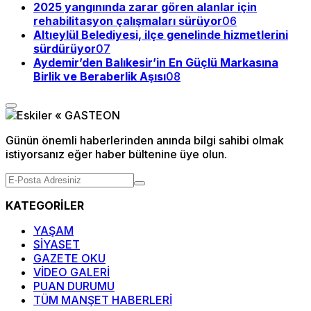
2025 yangınında zarar gören alanlar için
rehabilitasyon çalışmaları sürüyor
06
Altıeylül Belediyesi, ilçe genelinde hizmetlerini
sürdürüyor
07
Aydemir’den Balıkesir’in En Güçlü Markasına
Birlik ve Beraberlik Aşısı
08
Günün önemli haberlerinden anında bilgi sahibi olmak
istiyorsanız eğer haber bültenine üye olun.
KATEGORİLER
YAŞAM
SİYASET
GAZETE OKU
VİDEO GALERİ
PUAN DURUMU
TÜM MANŞET HABERLERİ