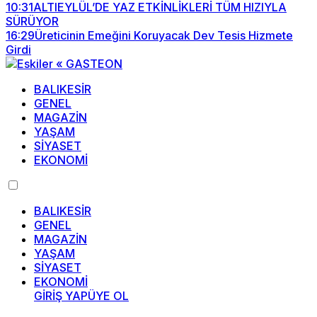
10:31
ALTIEYLÜL’DE YAZ ETKİNLİKLERİ TÜM HIZIYLA
SÜRÜYOR
16:29
Üreticinin Emeğini Koruyacak Dev Tesis Hizmete
Girdi
BALIKESİR
GENEL
MAGAZİN
YAŞAM
SİYASET
EKONOMİ
BALIKESİR
GENEL
MAGAZİN
YAŞAM
SİYASET
EKONOMİ
GİRİŞ YAP
ÜYE OL