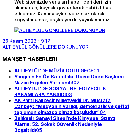
Web sitemizde yer alan haber içerikleri izin
alınmadan, kaynak gösterilerek dahi iktibas
edilemez. Kanuna aykırı ve izinsiz olarak
kopyalanamaz, başka yerde yayınlanamaz.
26 Kasım 2023 - 9:17
ALTIEYLÜL GÖNÜLLERE DOKUNUYOR
MANŞET HABERLERİ
ALTIEYLÜL’DE MÜZİK DOLU GECE
01
Yangının En Ön Safındaki İtfaiye Daire Başkanı
Nazım Ergelen Yaralandı!
02
ALTIEYLÜL’DE SOSYAL BELEDİYECİLİK
RAKAMLARA YANSIDI
03
AK Parti Balıkesir Milletvekili Dr. Mustafa
Canbey: “Medyanın varlığı, demokratik ve şeffaf
toplumun olmazsa olmaz koşuludur”
04
Balıkesir Sanayi Sitesi’nde Kimyasal Sızıntı
Alarmı: 52. Sokak Güvenlik Nedeniyle
Boşaltıldı
05