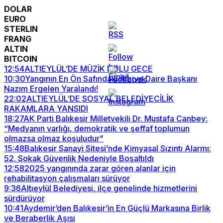
DOLAR
EURO
STERLIN
FRANG
ALTIN
BITCOIN
12:54
ALTIEYLÜL’DE MÜZİK DOLU GECE
10:30
Yangının En Ön Safındaki İtfaiye Daire Başkanı
Nazım Ergelen Yaralandı!
22:02
ALTIEYLÜL’DE SOSYAL BELEDİYECİLİK
RAKAMLARA YANSIDI
18:27
AK Parti Balıkesir Milletvekili Dr. Mustafa Canbey:
“Medyanın varlığı, demokratik ve şeffaf toplumun
olmazsa olmaz koşuludur”
15:48
Balıkesir Sanayi Sitesi’nde Kimyasal Sızıntı Alarmı:
52. Sokak Güvenlik Nedeniyle Boşaltıldı
12:58
2025 yangınında zarar gören alanlar için
rehabilitasyon çalışmaları sürüyor
9:36
Altıeylül Belediyesi, ilçe genelinde hizmetlerini
sürdürüyor
10:41
Aydemir’den Balıkesir’in En Güçlü Markasına Birlik
ve Beraberlik Aşısı