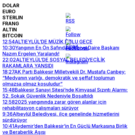
DOLAR
EURO
STERLIN
FRANG
ALTIN
BITCOIN
12:54
ALTIEYLÜL’DE MÜZİK DOLU GECE
10:30
Yangının En Ön Safındaki İtfaiye Daire Başkanı
Nazım Ergelen Yaralandı!
22:02
ALTIEYLÜL’DE SOSYAL BELEDİYECİLİK
RAKAMLARA YANSIDI
18:27
AK Parti Balıkesir Milletvekili Dr. Mustafa Canbey:
“Medyanın varlığı, demokratik ve şeffaf toplumun
olmazsa olmaz koşuludur”
15:48
Balıkesir Sanayi Sitesi’nde Kimyasal Sızıntı Alarmı:
52. Sokak Güvenlik Nedeniyle Boşaltıldı
12:58
2025 yangınında zarar gören alanlar için
rehabilitasyon çalışmaları sürüyor
9:36
Altıeylül Belediyesi, ilçe genelinde hizmetlerini
sürdürüyor
10:41
Aydemir’den Balıkesir’in En Güçlü Markasına Birlik
ve Beraberlik Aşısı