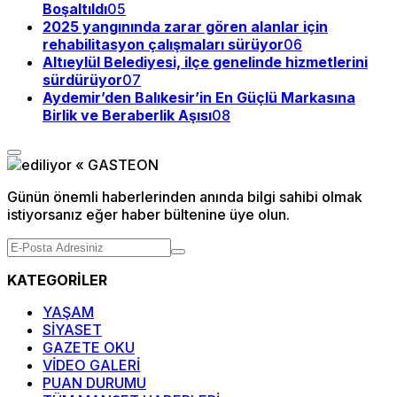
Boşaltıldı
05
2025 yangınında zarar gören alanlar için
rehabilitasyon çalışmaları sürüyor
06
Altıeylül Belediyesi, ilçe genelinde hizmetlerini
sürdürüyor
07
Aydemir’den Balıkesir’in En Güçlü Markasına
Birlik ve Beraberlik Aşısı
08
Günün önemli haberlerinden anında bilgi sahibi olmak
istiyorsanız eğer haber bültenine üye olun.
KATEGORİLER
YAŞAM
SİYASET
GAZETE OKU
VİDEO GALERİ
PUAN DURUMU