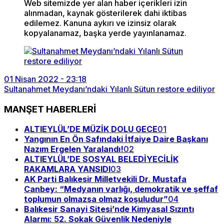
Web sitemizde yer alan haber içerikleri izin
alınmadan, kaynak gösterilerek dahi iktibas
edilemez. Kanuna aykırı ve izinsiz olarak
kopyalanamaz, başka yerde yayınlanamaz.
01 Nisan 2022 - 23:18
Sultanahmet Meydanı’ndaki Yılanlı Sütun restore ediliyor
MANŞET HABERLERİ
ALTIEYLÜL’DE MÜZİK DOLU GECE
01
Yangının En Ön Safındaki İtfaiye Daire Başkanı
Nazım Ergelen Yaralandı!
02
ALTIEYLÜL’DE SOSYAL BELEDİYECİLİK
RAKAMLARA YANSIDI
03
AK Parti Balıkesir Milletvekili Dr. Mustafa
Canbey: “Medyanın varlığı, demokratik ve şeffaf
toplumun olmazsa olmaz koşuludur”
04
Balıkesir Sanayi Sitesi’nde Kimyasal Sızıntı
Alarmı: 52. Sokak Güvenlik Nedeniyle