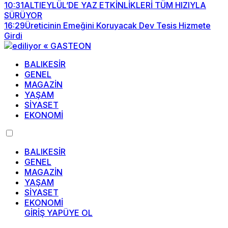
10:31
ALTIEYLÜL’DE YAZ ETKİNLİKLERİ TÜM HIZIYLA
SÜRÜYOR
16:29
Üreticinin Emeğini Koruyacak Dev Tesis Hizmete
Girdi
BALIKESİR
GENEL
MAGAZİN
YAŞAM
SİYASET
EKONOMİ
BALIKESİR
GENEL
MAGAZİN
YAŞAM
SİYASET
EKONOMİ
GİRİŞ YAP
ÜYE OL