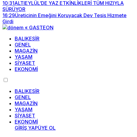
10:31
ALTIEYLÜL’DE YAZ ETKİNLİKLERİ TÜM HIZIYLA
SÜRÜYOR
16:29
Üreticinin Emeğini Koruyacak Dev Tesis Hizmete
Girdi
BALIKESİR
GENEL
MAGAZİN
YAŞAM
SİYASET
EKONOMİ
BALIKESİR
GENEL
MAGAZİN
YAŞAM
SİYASET
EKONOMİ
GİRİŞ YAP
ÜYE OL