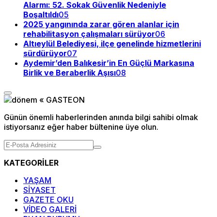
Alarmı: 52. Sokak Güvenlik Nedeniyle
Boşaltıldı
05
2025 yangınında zarar gören alanlar için
rehabilitasyon çalışmaları sürüyor
06
Altıeylül Belediyesi, ilçe genelinde hizmetlerini
sürdürüyor
07
Aydemir’den Balıkesir’in En Güçlü Markasına
Birlik ve Beraberlik Aşısı
08
Günün önemli haberlerinden anında bilgi sahibi olmak
istiyorsanız eğer haber bültenine üye olun.
KATEGORİLER
YAŞAM
SİYASET
GAZETE OKU
VİDEO GALERİ