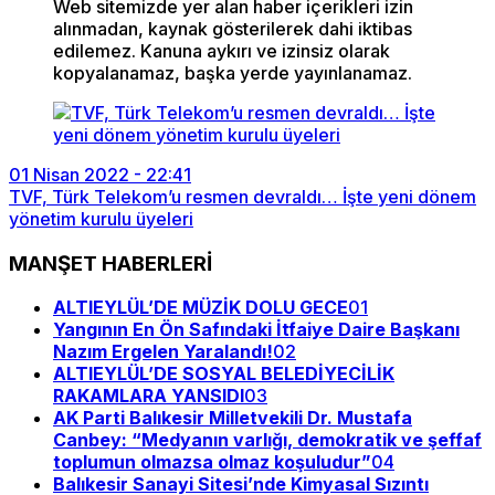
Web sitemizde yer alan haber içerikleri izin
alınmadan, kaynak gösterilerek dahi iktibas
edilemez. Kanuna aykırı ve izinsiz olarak
kopyalanamaz, başka yerde yayınlanamaz.
01 Nisan 2022 - 22:41
TVF, Türk Telekom’u resmen devraldı… İşte yeni dönem
yönetim kurulu üyeleri
MANŞET HABERLERİ
ALTIEYLÜL’DE MÜZİK DOLU GECE
01
Yangının En Ön Safındaki İtfaiye Daire Başkanı
Nazım Ergelen Yaralandı!
02
ALTIEYLÜL’DE SOSYAL BELEDİYECİLİK
RAKAMLARA YANSIDI
03
AK Parti Balıkesir Milletvekili Dr. Mustafa
Canbey: “Medyanın varlığı, demokratik ve şeffaf
toplumun olmazsa olmaz koşuludur”
04
Balıkesir Sanayi Sitesi’nde Kimyasal Sızıntı