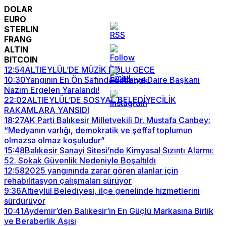
DOLAR
EURO
STERLIN
FRANG
ALTIN
BITCOIN
12:54
ALTIEYLÜL’DE MÜZİK DOLU GECE
10:30
Yangının En Ön Safındaki İtfaiye Daire Başkanı
Nazım Ergelen Yaralandı!
22:02
ALTIEYLÜL’DE SOSYAL BELEDİYECİLİK
RAKAMLARA YANSIDI
18:27
AK Parti Balıkesir Milletvekili Dr. Mustafa Canbey:
“Medyanın varlığı, demokratik ve şeffaf toplumun
olmazsa olmaz koşuludur”
15:48
Balıkesir Sanayi Sitesi’nde Kimyasal Sızıntı Alarmı:
52. Sokak Güvenlik Nedeniyle Boşaltıldı
12:58
2025 yangınında zarar gören alanlar için
rehabilitasyon çalışmaları sürüyor
9:36
Altıeylül Belediyesi, ilçe genelinde hizmetlerini
sürdürüyor
10:41
Aydemir’den Balıkesir’in En Güçlü Markasına Birlik
ve Beraberlik Aşısı