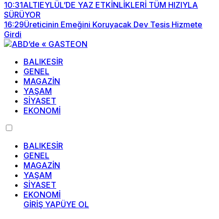
10:31
ALTIEYLÜL’DE YAZ ETKİNLİKLERİ TÜM HIZIYLA
SÜRÜYOR
16:29
Üreticinin Emeğini Koruyacak Dev Tesis Hizmete
Girdi
BALIKESİR
GENEL
MAGAZİN
YAŞAM
SİYASET
EKONOMİ
BALIKESİR
GENEL
MAGAZİN
YAŞAM
SİYASET
EKONOMİ
GİRİŞ YAP
ÜYE OL