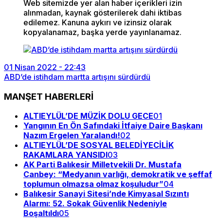
Web sitemizde yer alan haber içerikleri izin
alınmadan, kaynak gösterilerek dahi iktibas
edilemez. Kanuna aykırı ve izinsiz olarak
kopyalanamaz, başka yerde yayınlanamaz.
01 Nisan 2022 - 22:43
ABD’de istihdam martta artışını sürdürdü
MANŞET HABERLERİ
ALTIEYLÜL’DE MÜZİK DOLU GECE
01
Yangının En Ön Safındaki İtfaiye Daire Başkanı
Nazım Ergelen Yaralandı!
02
ALTIEYLÜL’DE SOSYAL BELEDİYECİLİK
RAKAMLARA YANSIDI
03
AK Parti Balıkesir Milletvekili Dr. Mustafa
Canbey: “Medyanın varlığı, demokratik ve şeffaf
toplumun olmazsa olmaz koşuludur”
04
Balıkesir Sanayi Sitesi’nde Kimyasal Sızıntı
Alarmı: 52. Sokak Güvenlik Nedeniyle
Boşaltıldı
05