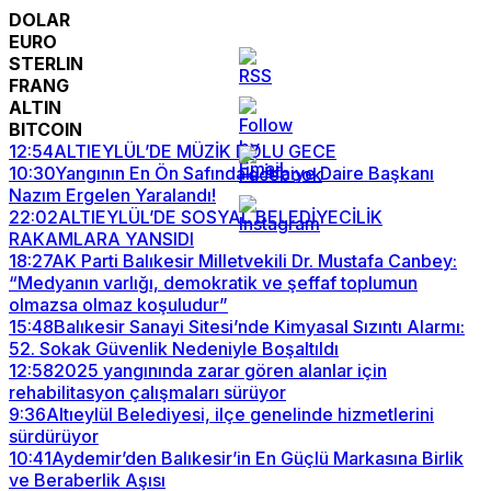
DOLAR
EURO
STERLIN
FRANG
ALTIN
BITCOIN
12:54
ALTIEYLÜL’DE MÜZİK DOLU GECE
10:30
Yangının En Ön Safındaki İtfaiye Daire Başkanı
Nazım Ergelen Yaralandı!
22:02
ALTIEYLÜL’DE SOSYAL BELEDİYECİLİK
RAKAMLARA YANSIDI
18:27
AK Parti Balıkesir Milletvekili Dr. Mustafa Canbey:
“Medyanın varlığı, demokratik ve şeffaf toplumun
olmazsa olmaz koşuludur”
15:48
Balıkesir Sanayi Sitesi’nde Kimyasal Sızıntı Alarmı:
52. Sokak Güvenlik Nedeniyle Boşaltıldı
12:58
2025 yangınında zarar gören alanlar için
rehabilitasyon çalışmaları sürüyor
9:36
Altıeylül Belediyesi, ilçe genelinde hizmetlerini
sürdürüyor
10:41
Aydemir’den Balıkesir’in En Güçlü Markasına Birlik
ve Beraberlik Aşısı