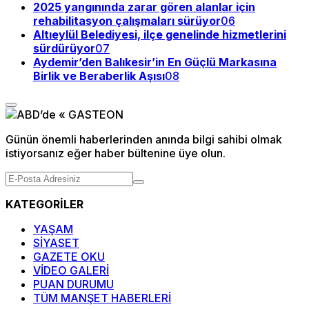
2025 yangınında zarar gören alanlar için
rehabilitasyon çalışmaları sürüyor
06
Altıeylül Belediyesi, ilçe genelinde hizmetlerini
sürdürüyor
07
Aydemir’den Balıkesir’in En Güçlü Markasına
Birlik ve Beraberlik Aşısı
08
Günün önemli haberlerinden anında bilgi sahibi olmak
istiyorsanız eğer haber bültenine üye olun.
KATEGORİLER
YAŞAM
SİYASET
GAZETE OKU
VİDEO GALERİ
PUAN DURUMU
TÜM MANŞET HABERLERİ