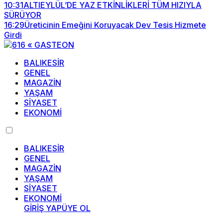
10:31
ALTIEYLÜL’DE YAZ ETKİNLİKLERİ TÜM HIZIYLA
SÜRÜYOR
16:29
Üreticinin Emeğini Koruyacak Dev Tesis Hizmete
Girdi
BALIKESİR
GENEL
MAGAZİN
YAŞAM
SİYASET
EKONOMİ
BALIKESİR
GENEL
MAGAZİN
YAŞAM
SİYASET
EKONOMİ
GİRİŞ YAP
ÜYE OL