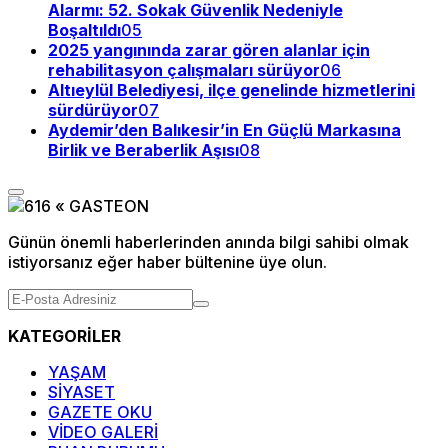
Alarmı: 52. Sokak Güvenlik Nedeniyle
Boşaltıldı
05
2025 yangınında zarar gören alanlar için
rehabilitasyon çalışmaları sürüyor
06
Altıeylül Belediyesi, ilçe genelinde hizmetlerini
sürdürüyor
07
Aydemir’den Balıkesir’in En Güçlü Markasına
Birlik ve Beraberlik Aşısı
08
Günün önemli haberlerinden anında bilgi sahibi olmak
istiyorsanız eğer haber bültenine üye olun.
KATEGORİLER
YAŞAM
SİYASET
GAZETE OKU
VİDEO GALERİ