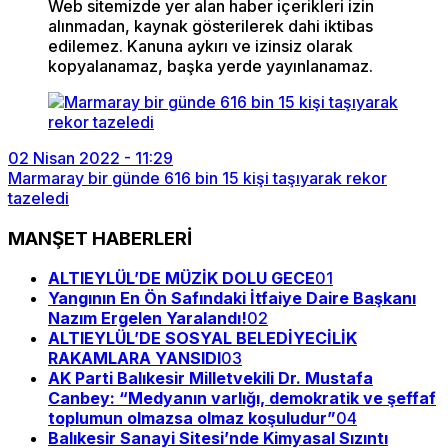
Web sitemizde yer alan haber içerikleri izin
alınmadan, kaynak gösterilerek dahi iktibas
edilemez. Kanuna aykırı ve izinsiz olarak
kopyalanamaz, başka yerde yayınlanamaz.
02 Nisan 2022 - 11:29
Marmaray bir günde 616 bin 15 kişi taşıyarak rekor
tazeledi
MANŞET HABERLERİ
ALTIEYLÜL’DE MÜZİK DOLU GECE
01
Yangının En Ön Safındaki İtfaiye Daire Başkanı
Nazım Ergelen Yaralandı!
02
ALTIEYLÜL’DE SOSYAL BELEDİYECİLİK
RAKAMLARA YANSIDI
03
AK Parti Balıkesir Milletvekili Dr. Mustafa
Canbey: “Medyanın varlığı, demokratik ve şeffaf
toplumun olmazsa olmaz koşuludur”
04
Balıkesir Sanayi Sitesi’nde Kimyasal Sızıntı