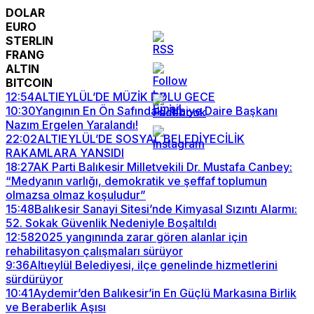
DOLAR
EURO
STERLIN
FRANG
ALTIN
BITCOIN
12:54
ALTIEYLÜL’DE MÜZİK DOLU GECE
10:30
Yangının En Ön Safındaki İtfaiye Daire Başkanı
Nazım Ergelen Yaralandı!
22:02
ALTIEYLÜL’DE SOSYAL BELEDİYECİLİK
RAKAMLARA YANSIDI
18:27
AK Parti Balıkesir Milletvekili Dr. Mustafa Canbey:
“Medyanın varlığı, demokratik ve şeffaf toplumun
olmazsa olmaz koşuludur”
15:48
Balıkesir Sanayi Sitesi’nde Kimyasal Sızıntı Alarmı:
52. Sokak Güvenlik Nedeniyle Boşaltıldı
12:58
2025 yangınında zarar gören alanlar için
rehabilitasyon çalışmaları sürüyor
9:36
Altıeylül Belediyesi, ilçe genelinde hizmetlerini
sürdürüyor
10:41
Aydemir’den Balıkesir’in En Güçlü Markasına Birlik
ve Beraberlik Aşısı