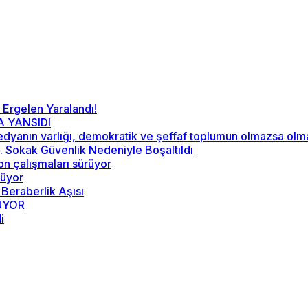
 Ergelen Yaralandı!
A YANSIDI
“Medyanın varlığı, demokratik ve şeffaf toplumun olmazsa ol
52. Sokak Güvenlik Nedeniyle Boşaltıldı
on çalışmaları sürüyor
rüyor
 Beraberlik Aşısı
RÜYOR
i