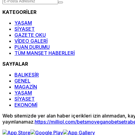
KATEGORİLER
YAŞAM
SİYASET
GAZETE OKU
VİDEO GALERİ
PUAN DURUMU
TÜM MANŞET HABERLERİ
SAYFALAR
BALIKESİR
GENEL
MAGAZİN
YAŞAM
SİYASET
EKONOMİ
Web sitemizde yer alan haber içerikleri izin alınmadan, ka
yayınlanamaz.
https://milliol.com/
betsmove
ganobet
setrab