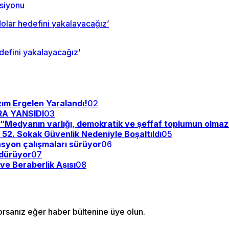
ksiyonu
defini yakalayacağız’
zım Ergelen Yaralandı!
02
RA YANSIDI
03
y: “Medyanın varlığı, demokratik ve şeffaf toplumun olma
: 52. Sokak Güvenlik Nedeniyle Boşaltıldı
05
asyon çalışmaları sürüyor
06
rdürüyor
07
ve Beraberlik Aşısı
08
orsanız eğer haber bültenine üye olun.