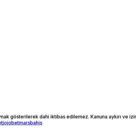
ynak gösterilerek dahi iktibas edilemez. Kanuna aykırı ve i
et
jojobet
marsbahis