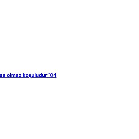
zsa olmaz koşuludur”
04