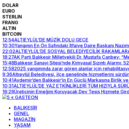
DOLAR
EURO
STERLIN
FRANG
ALTIN
BITCOIN
12:54
ALTIEYLÜL’DE MÜZİK DOLU GECE
10:30
Yangının En Ön Safındaki İtfaiye Daire Başkanı Nazım
22:02
ALTIEYLÜL’DE SOSYAL BELEDİYECİLİK RAKAMLAR
18:27
AK Parti Balıkesir Milletvekili Dr. Mustafa Canbey: 
15:48
Balıkesir Sanayi Sitesi’nde Kimyasal Sızıntı Alarmı: 
12:58
2025 yangınında zarar gören alanlar için rehabilitasy
9:36
Altıeylül Belediyesi, ilçe genelinde hizmetlerini sürdü
10:41
Aydemir’den Balıkesir’in En Güçlü Markasına Birlik ve
10:31
ALTIEYLÜL’DE YAZ ETKİNLİKLERİ TÜM HIZIYLA SÜ
16:29
Üreticinin Emeğini Koruyacak Dev Tesis Hizmete Gird
BALIKESİR
GENEL
MAGAZİN
YAŞAM