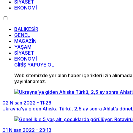
SİYASET
EKONOMİ
BALIKESİR
GENEL
MAGAZİN
YAŞAM
SİYASET
EKONOMİ
GİRİŞ YAP
ÜYE OL
Web sitemizde yer alan haber içerikleri izin alınmad
yayınlanamaz.
02 Nisan 2022 - 11:26
Ukrayna’ya giden Ahıska Türkü, 2,5 ay sonra Ahlat’a döneb
01 Nisan 2022 - 23:13