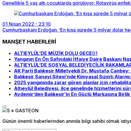
Genellikle 5 yaş altı çocuklarda görülüyor: Rotavirüs enfe
01 Nisan 2022 - 23:10
Cumhurbaşkanı Erdoğan: ‘En kısa sürede 5 milyar dolar he
MANŞET HABERLERİ
ALTIEYLÜL’DE MÜZİK DOLU GECE
01
Yangının En Ön Safındaki İtfaiye Daire Başkanı Na
ALTIEYLÜL’DE SOSYAL BELEDİYECİLİK RAKAMLA
AK Parti Balıkesir Milletvekili Dr. Mustafa Canbe
Balıkesir Sanayi Sitesi’nde Kimyasal Sızıntı Alarmı
2025 yangınında zarar gören alanlar için rehabilit
Altıeylül Belediyesi, ilçe genelinde hizmetlerini sü
Aydemir’den Balıkesir’in En Güçlü Markasına Birlik 
Günün önemli haberlerinden anında bilgi sahibi olmak istiy