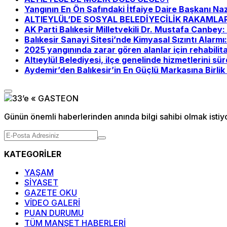
Yangının En Ön Safındaki İtfaiye Daire Başkanı Na
ALTIEYLÜL’DE SOSYAL BELEDİYECİLİK RAKAMLA
AK Parti Balıkesir Milletvekili Dr. Mustafa Canbe
Balıkesir Sanayi Sitesi’nde Kimyasal Sızıntı Alarmı
2025 yangınında zarar gören alanlar için rehabilit
Altıeylül Belediyesi, ilçe genelinde hizmetlerini sü
Aydemir’den Balıkesir’in En Güçlü Markasına Birlik 
Günün önemli haberlerinden anında bilgi sahibi olmak istiy
KATEGORİLER
YAŞAM
SİYASET
GAZETE OKU
VİDEO GALERİ
PUAN DURUMU
TÜM MANŞET HABERLERİ