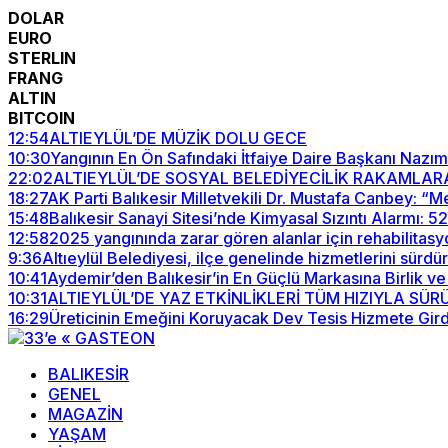
DOLAR
EURO
STERLIN
FRANG
ALTIN
BITCOIN
12:54
ALTIEYLÜL’DE MÜZİK DOLU GECE
10:30
Yangının En Ön Safındaki İtfaiye Daire Başkanı Nazım
22:02
ALTIEYLÜL’DE SOSYAL BELEDİYECİLİK RAKAMLAR
18:27
AK Parti Balıkesir Milletvekili Dr. Mustafa Canbey: 
15:48
Balıkesir Sanayi Sitesi’nde Kimyasal Sızıntı Alarmı: 
12:58
2025 yangınında zarar gören alanlar için rehabilitasy
9:36
Altıeylül Belediyesi, ilçe genelinde hizmetlerini sürdü
10:41
Aydemir’den Balıkesir’in En Güçlü Markasına Birlik ve
10:31
ALTIEYLÜL’DE YAZ ETKİNLİKLERİ TÜM HIZIYLA SÜ
16:29
Üreticinin Emeğini Koruyacak Dev Tesis Hizmete Gird
BALIKESİR
GENEL
MAGAZİN
YAŞAM