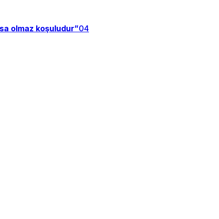
zsa olmaz koşuludur”
04