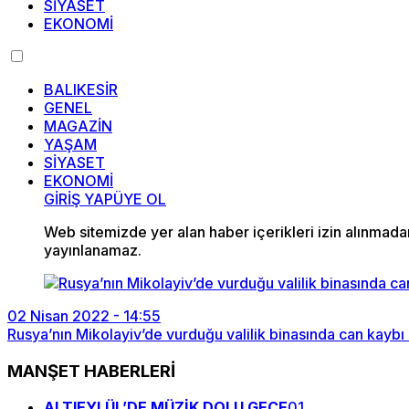
SİYASET
EKONOMİ
BALIKESİR
GENEL
MAGAZİN
YAŞAM
SİYASET
EKONOMİ
GİRİŞ YAP
ÜYE OL
Web sitemizde yer alan haber içerikleri izin alınmad
yayınlanamaz.
02 Nisan 2022 - 14:55
Rusya’nın Mikolayiv’de vurduğu valilik binasında can kaybı
MANŞET HABERLERİ
ALTIEYLÜL’DE MÜZİK DOLU GECE
01