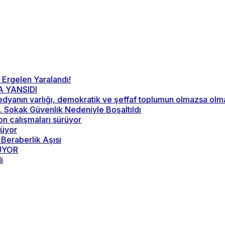
 Ergelen Yaralandı!
A YANSIDI
“Medyanın varlığı, demokratik ve şeffaf toplumun olmazsa ol
52. Sokak Güvenlik Nedeniyle Boşaltıldı
on çalışmaları sürüyor
rüyor
 Beraberlik Aşısı
RÜYOR
i