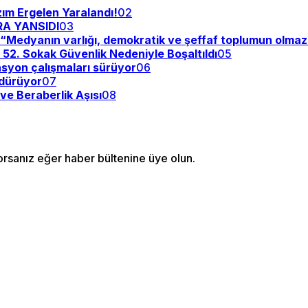
zım Ergelen Yaralandı!
02
RA YANSIDI
03
y: “Medyanın varlığı, demokratik ve şeffaf toplumun olma
: 52. Sokak Güvenlik Nedeniyle Boşaltıldı
05
asyon çalışmaları sürüyor
06
rdürüyor
07
ve Beraberlik Aşısı
08
orsanız eğer haber bültenine üye olun.