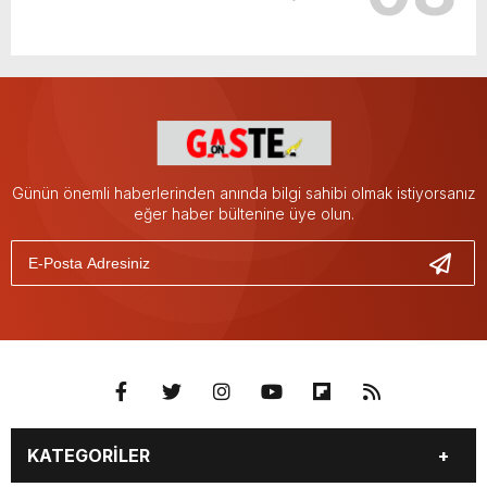
Günün önemli haberlerinden anında bilgi sahibi olmak istiyorsanız
eğer haber bültenine üye olun.
KATEGORİLER