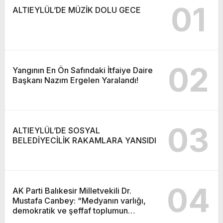
01
ALTIEYLÜL’DE MÜZİK DOLU GECE
02
Yangının En Ön Safındaki İtfaiye Daire
Başkanı Nazım Ergelen Yaralandı!
03
ALTIEYLÜL’DE SOSYAL
BELEDİYECİLİK RAKAMLARA YANSIDI
04
AK Parti Balıkesir Milletvekili Dr.
Mustafa Canbey: “Medyanın varlığı,
demokratik ve şeffaf toplumun
olmazsa olmaz koşuludur”