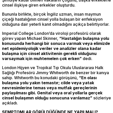
cinsel ilişkiye giren erkekler oluşturdu.
Bununla birlikte, birçok İngiliz uzman, insan maymun
çiçeği hastalığının cinsel yolla bulaşan bir enfeksiyon
olduğuna dair yeterli kanıt olmadığını açıkça belirtiyorlar.
Imperial College London’da viroloji profesörü olarak
görev yapan Michael Skinner,
“Hastalığın bulaşma yolu
konusunda herhangi bir sonuca varmak veya elimizde
net epidemiyolojik veriler ve analizler olana kadar
bulaşma için cinsel aktivitenin gerekli olduğunu
varsaymak için muhtemelen çok erken”
dedi.
London Hijyen ve Tropikal Tıp Okulu Uluslararası Halk
Sağlığı Profesörü Jimmy Whitworth de benzer bir kanıya
sahip. Whitworth bu konudaki görüşünü,
“En olası
bulaşma yolu yakın temastır; cilde veya yatak
nevresimlerine temas veya mutfak gereçlerinin
paylaşılması gibi. Genital veya oral yollarla gerçek
cinsel bulaşımın olduğu sonucuna varılamaz”
sözleriye
açıkladı.
SEMPTOMLAR GÖRÜLDÜĞÜNDE NE YAPILMALI?