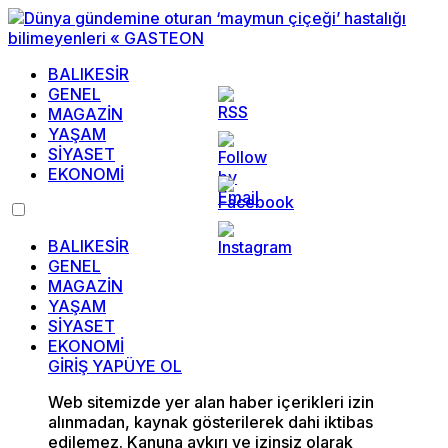
BALIKESİR
GENEL
MAGAZİN
YAŞAM
SİYASET
EKONOMİ
BALIKESİR
GENEL
MAGAZİN
YAŞAM
SİYASET
EKONOMİ
GİRİŞ YAP
ÜYE OL
Web sitemizde yer alan haber içerikleri izin
alınmadan, kaynak gösterilerek dahi iktibas
edilemez. Kanuna aykırı ve izinsiz olarak