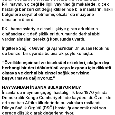
RKI maymun çiceği ile ilgili yayınladığı makalede, çiçek
hastalığı benzeri cilt değişikliklerinde bile insanların, riskli
bölgelere seyahat etmemiş olsalar da muayene
olmalarını önerdi.
RKI, hemcinsleriyle cinsel ilişkiye giren erkeklerin
olağandışı cilt değişiklikleri durumunda derhal tıbbi
yardım almaları gerektiğ konusunda uyardı.
İngiltere Sağlık Güvenliği Ajansı’ndan Dr. Susan Hopkins
de benzer bir uyarıda bulunarak şöyle konuştu:
“Özellikle eşcinsel ve biseksüel erkekleri, olağan dışı
herhangi bir deri döküntüsü veya lezyonu için dikkatli
olmaya ve derhal bir cinsel sağlık servisine
başvurmaya çağırıyoruz.”
HAYVANDAN İNSANA BULAŞIYOR MU?
İnsanlarda maymun çiçeği hastalığı ilk kez 1970 yılında
Demokratik Kongo Cumhuriyeti’nde kaydedildi. Özellikle
orta ve batı Afrika ülkelerinde bu vakalara rastlandı.
Dünya Sağlık Örgütü (DSÖ) hastalığı endemik riski son
derece düşük olarak değerlendiriyor.