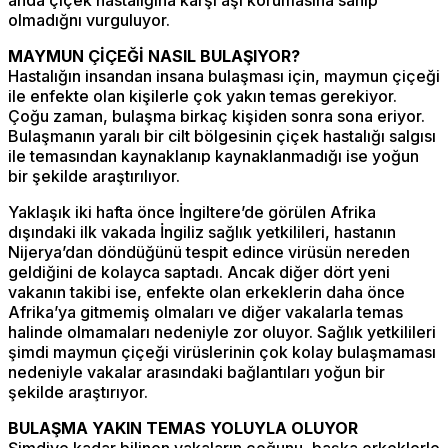
olmadığnı vurguluyor.
MAYMUN ÇİÇEĞİ NASIL BULAŞIYOR?
Hastalığın insandan insana bulaşması için, maymun çiçeği
ile enfekte olan kişilerle çok yakın temas gerekiyor.
Çoğu zaman, bulaşma birkaç kişiden sonra sona eriyor.
Bulaşmanın yaralı bir cilt bölgesinin çiçek hastalığı salgısı
ile temasından kaynaklanıp kaynaklanmadığı ise yoğun
bir şekilde araştırılıyor.
Yaklaşık iki hafta önce İngiltere’de görülen Afrika
dışındaki ilk vakada İngiliz sağlık yetkilileri, hastanın
Nijerya’dan döndüğünü tespit edince virüsün nereden
geldiğini de kolayca saptadı. Ancak diğer dört yeni
vakanın takibi ise, enfekte olan erkeklerin daha önce
Afrika’ya gitmemiş olmaları ve diğer vakalarla temas
halinde olmamaları nedeniyle zor oluyor. Sağlık yetkilileri
şimdi maymun çiçeği virüslerinin çok kolay bulaşmaması
nedeniyle vakalar arasındaki bağlantıları yoğun bir
şekilde araştırıyor.
BULAŞMA YAKIN TEMAS YOLUYLA OLUYOR
Şimdiye kadar bilinen vakaların çoğunu, başka erkeklerle