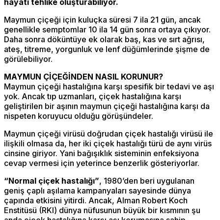
hayati tehlike oluşturabiliyor.
Maymun çiçeği için kuluçka süresi 7 ila 21 gün, ancak
genellikle semptomlar 10 ila 14 gün sonra ortaya çıkıyor.
Daha sonra döküntüye ek olarak baş, kas ve sırt ağrısı,
ateş, titreme, yorgunluk ve lenf düğümlerinde şişme de
görülebiliyor.
MAYMUN ÇİÇEĞİNDEN NASIL KORUNUR?
Maymun çiçeği hastalığına karşı spesifik bir tedavi ve aşı
yok. Ancak tıp uzmanları, çiçek hastalığına karşı
geliştirilen bir aşının maymun çiçeği hastalığına karşı da
nispeten koruyucu olduğu görüşündeler.
Maymun çiçeği virüsü doğrudan çiçek hastalığı virüsü ile
ilişkili olmasa da, her iki çiçek hastalığı türü de aynı virüs
cinsine giriyor. Yani bağışıklık sisteminin enfeksiyona
cevap vermesi için yeterince benzerlik gösteriyorlar.
“Normal çiçek hastalığı”
, 1980’den beri uygulanan
geniş çaplı aşılama kampanyaları sayesinde dünya
çapında etkisini yitirdi. Ancak, Alman Robert Koch
Enstitüsü (RKI) dünya nüfusunun büyük bir kısmının şu
anda çiçek hastalığına karşı aşı korumasına sahip