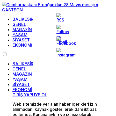
BALIKESİR
GENEL
MAGAZİN
YAŞAM
SİYASET
EKONOMİ
BALIKESİR
GENEL
MAGAZİN
YAŞAM
SİYASET
EKONOMİ
GİRİŞ YAP
ÜYE OL
Web sitemizde yer alan haber içerikleri izin
alınmadan, kaynak gösterilerek dahi iktibas
edilemez. Kanuna aykırı ve izinsiz olarak