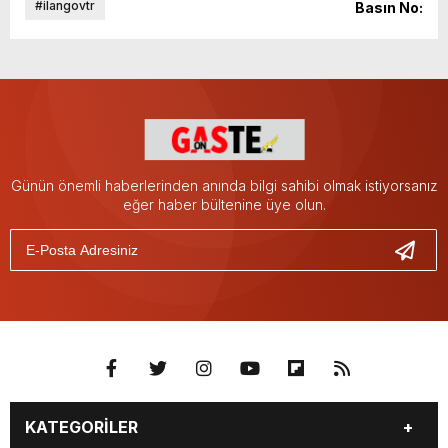
#ilangovtr
Basın No:
Günün önemli haberlerinden anında bilgi sahibi olmak istiyorsanız
eğer haber bültenine üye olun.
KATEGORİLER