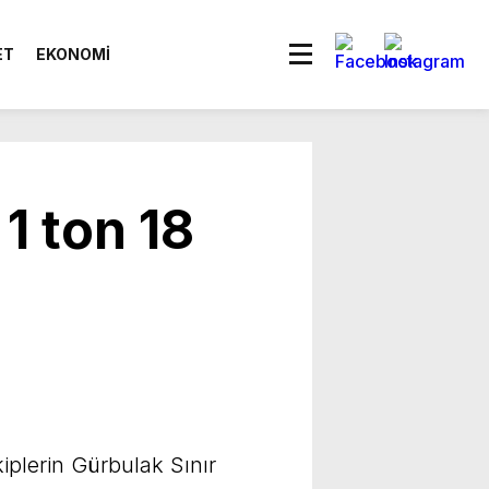
ET
EKONOMİ
1 ton 18
i
plerin Gürbulak Sınır