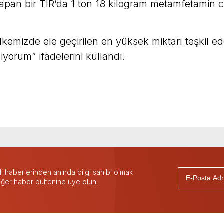
yapan bir TIR’da 1 ton 18 kilogram metamfetamin 
emizde ele geçirilen en yüksek miktarı teşkil 
iyorum” ifadelerini kullandı.
 haberlerinden anında bilgi sahibi olmak
 eğer haber bültenine üye olun.