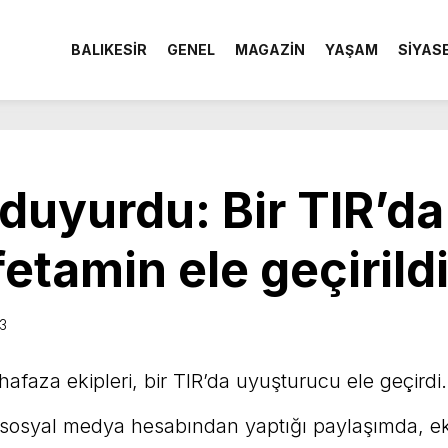
BALIKESİR
GENEL
MAGAZİN
YAŞAM
SİYAS
uyurdu: Bir TIR’da 
etamin ele geçirild
53
faza ekipleri, bir TIR’da uyuşturucu ele geçirdi.
osyal medya hesabından yaptığı paylaşımda, eki