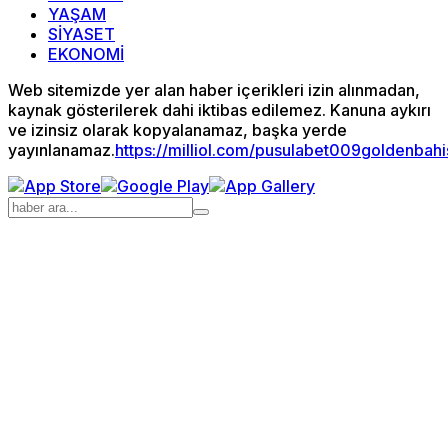
YAŞAM
SİYASET
EKONOMİ
Web sitemizde yer alan haber içerikleri izin alınmadan,
kaynak gösterilerek dahi iktibas edilemez. Kanuna aykırı
ve izinsiz olarak kopyalanamaz, başka yerde
yayınlanamaz.
https://milliol.com/
pusulabet009
goldenbah
madsalads.com
Grandpashabet
grandpashabet
Grandpashabet
grandpashabet
Jojobet
jojobet
jojobet
child
grandpashabet
jojobet
holiganbet
jojobet
grandpashabet
marsbahis
matbet
grandpashabet
grandpashabet
porno
kavbet
kingroyal
holiganbet
jojobet
mariobet
grandpashabet
pusulabet
porno
jojobet
grandpashabet
grandpashabet
holiganbet
holiganbet
grandpashabet
holiganbet
jojobet
jojobet
jojobet
romabet
romabet
gameofbet
romabet
radissonbet
cratosroyalbet
romabet
grandpashabet
grandpashabet
romabet
casinolevant
betbey
teosbet
betbey
tambet
grandpashabet
betbey
matbet
sekabet
pusulabet
vdcasino
nesinecasino
betcio
casinowon
teosbet
sonbahis
casinowon
casinomilyon
sonbahis
casinoroyal
betpuan
casinomilyon
casinoroyal
casinoroyal
sonbahis
wbahis
porno
child
tipobet
tambet
esbet
cashwin
betpuan
betpuan
cashwin
vdcasino
casibom
goldenbahis
goldenbahis
casibom
Grandpashabet
JOJOBET
casibom
giriş
porn
giriş
giriş
giriş
giriş
giriş
giriş
porn
giriş