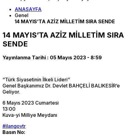
ANASAYFA
Genel
14 MAYIS’TA AZİZ MİLLETİM SIRA SENDE
14 MAYIS’TA AZİZ MİLLETİM SIRA
SENDE
Yayınlanma Tarihi :
05 Mayıs 2023 - 8:59
‘’Türk Siyasetinin İlkeli Lideri’’
Genel Başkanımız Dr. Devlet BAHÇELİ BALIKESİR’e
Geliyor.
6 Mayıs 2023 Cumartesi
13:00
Kuva-yi Milliye Meydanı
#ilangovtr
Basın No: